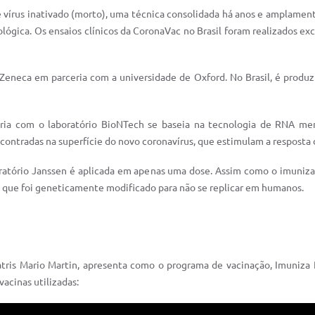
e vírus inativado (morto), uma técnica consolidada há anos e amplament
ógica. Os ensaios clínicos da CoronaVac no Brasil foram realizados exc
Zeneca em parceria com a universidade de Oxford. No Brasil, é produz
ria com o laboratório BioNTech se baseia na tecnologia de RNA me
contradas na superfície do novo coronavírus, que estimulam a resposta
ratório Janssen é aplicada em apenas uma dose. Assim como o imuniza
s que foi geneticamente modificado para não se replicar em humanos.
atris Mario Martin, apresenta como o programa de vacinação, Imuniza 
vacinas utilizadas: