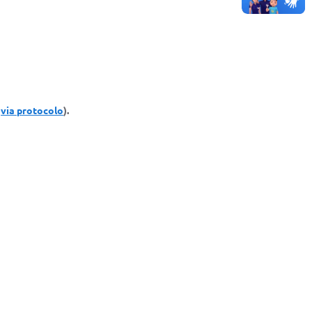
u
via protocolo
).