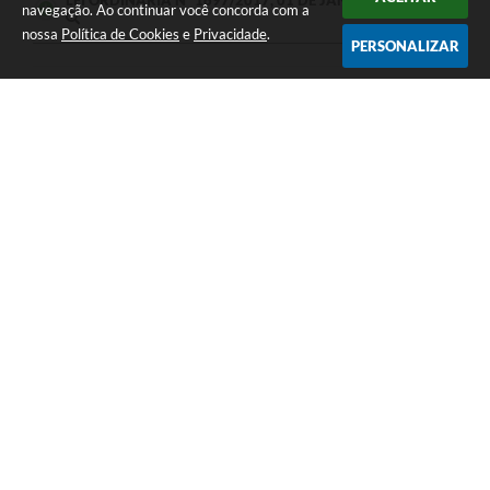
LEI ORDINÁRIA Nº 1697/2017, 01 DE JANEIRO DE 2017
navegação. Ao continuar você concorda com a
nossa
Política de Cookies
e
Privacidade
.
PERSONALIZAR
Seja o primeiro a curtir esta
GOSTEI
NÃO GOSTEI
legislação.
COMPARTILHAR