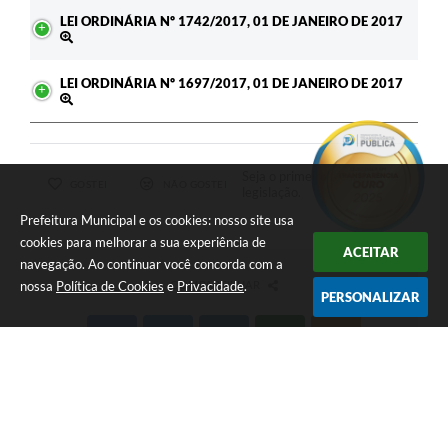
LEI ORDINÁRIA Nº 1742/2017, 01 DE JANEIRO DE 2017
LEI ORDINÁRIA Nº 1697/2017, 01 DE JANEIRO DE 2017
Seja o primeiro a curtir esta
GOSTEI
NÃO GOSTEI
legislação.
Prefeitura Municipal e os cookies: nosso site usa
cookies para melhorar a sua experiência de
ACEITAR
navegação. Ao continuar você concorda com a
nossa
Política de Cookies
e
Privacidade
.
COMPARTILHAR
PERSONALIZAR