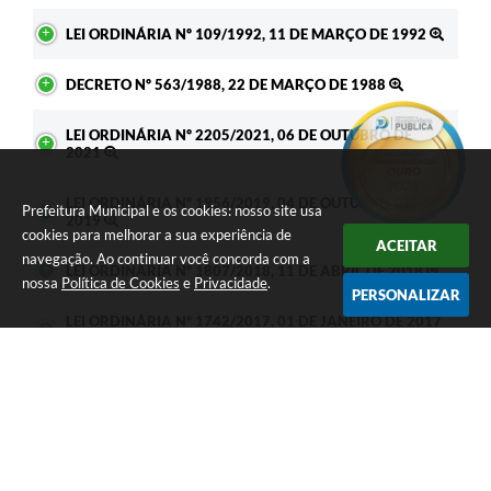
LEI ORDINÁRIA Nº 109/1992, 11 DE MARÇO DE 1992
DECRETO Nº 563/1988, 22 DE MARÇO DE 1988
LEI ORDINÁRIA Nº 2205/2021, 06 DE OUTUBRO DE
2021
LEI ORDINÁRIA Nº 1956/2019, 04 DE OUTUBRO DE
Prefeitura Municipal e os cookies: nosso site usa
2019
cookies para melhorar a sua experiência de
ACEITAR
navegação. Ao continuar você concorda com a
LEI ORDINÁRIA Nº 1807/2018, 11 DE ABRIL DE 2018
nossa
Política de Cookies
e
Privacidade
.
PERSONALIZAR
LEI ORDINÁRIA Nº 1742/2017, 01 DE JANEIRO DE 2017
LEI ORDINÁRIA Nº 1697/2017, 01 DE JANEIRO DE 2017