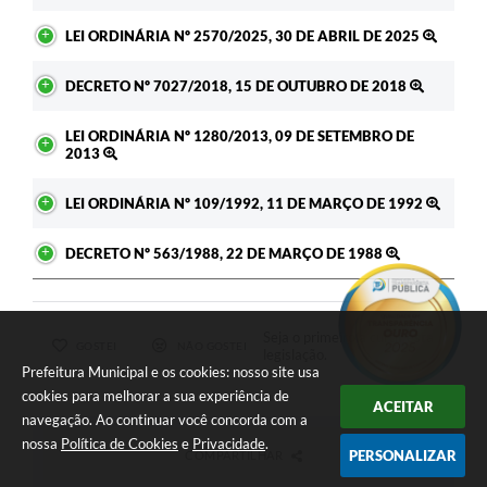
LEI ORDINÁRIA Nº 2570/2025, 30 DE ABRIL DE 2025
DECRETO Nº 7027/2018, 15 DE OUTUBRO DE 2018
LEI ORDINÁRIA Nº 1280/2013, 09 DE SETEMBRO DE
2013
LEI ORDINÁRIA Nº 109/1992, 11 DE MARÇO DE 1992
DECRETO Nº 563/1988, 22 DE MARÇO DE 1988
Seja o primeiro a curtir esta
GOSTEI
NÃO GOSTEI
legislação.
Prefeitura Municipal e os cookies: nosso site usa
cookies para melhorar a sua experiência de
ACEITAR
navegação. Ao continuar você concorda com a
nossa
Política de Cookies
e
Privacidade
.
PERSONALIZAR
COMPARTILHAR