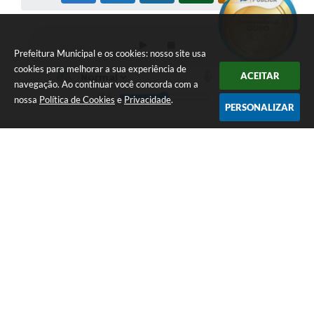
Prefeitura Municipal e os cookies: nosso site usa
cookies para melhorar a sua experiência de
ACEITAR
navegação. Ao continuar você concorda com a
nossa
Política de Cookies
e
Privacidade
.
PERSONALIZAR
LOCALIZAÇÃO
CONTATO
Av. Getúlio Vargas, 1990,
(41) 3590-3500
Centro
prefeitura@piraquara.pr.gov
CEP: 83301-010
.br
ATENDIMENTO
CNPJ
Segunda à Sexta: De 08h às
76.105.675/0001-67