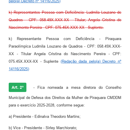
pelo(a) Decreto nº 14116/2025)
k) Representantes Pessoa com Deficiência: Ludmila Louzano de
Quadros - CPF: 058.49X.XXX-XX - Titular; Angela Cristina do
Nascimento Pereira - CPF: 075.45X.XXX-XX - Suplente.
k) Representante Pessoa com Deficiência - Piraquara
Paraolímpica Ludmila Louzano de Quadros - CPF: 058.49X.XXX-
XX - Titular Angela Cristina do Nascimento Pereira - CPF:
075.45X.XXX-XX - Suplente
(Redação dada pelo(a) Decreto nº
14116/2025)
Art. 2º
- Fica nomeada a mesa diretora do Conselho
Municipal de Defesa dos Direitos da Mulher de Piraquara CMDDM
para o exercício 2025-2028, conforme segue:
a) Presidente - Edinalva Theodoro Martins;
b) Vice - Presidente - Sirley Marchiorato;