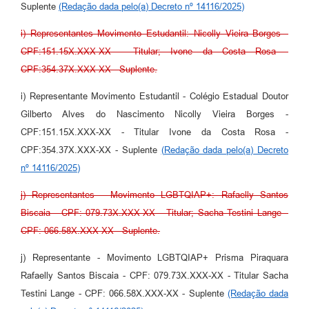
Suplente
(Redação dada pelo(a) Decreto nº 14116/2025)
i) Representantes Movimento Estudantil: Nicolly Vieira Borges -
CPF:151.15X.XXX-XX - Titular; Ivone da Costa Rosa -
CPF:354.37X.XXX-XX - Suplente.
i) Representante Movimento Estudantil - Colégio Estadual Doutor
Gilberto Alves do Nascimento Nicolly Vieira Borges -
CPF:151.15X.XXX-XX - Titular Ivone da Costa Rosa -
CPF:354.37X.XXX-XX - Suplente
(Redação dada pelo(a) Decreto
nº 14116/2025)
j) Representantes - Movimento LGBTQIAP+: Rafaelly Santos
Biscaia - CPF: 079.73X.XXX-XX - Titular; Sacha Testini Lange -
CPF: 066.58X.XXX-XX - Suplente.
j) Representante - Movimento LGBTQIAP+ Prisma Piraquara
Rafaelly Santos Biscaia - CPF: 079.73X.XXX-XX - Titular Sacha
Testini Lange - CPF: 066.58X.XXX-XX - Suplente
(Redação dada