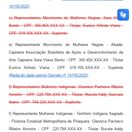
14116/2025)
e) Representantes Movimento de Mulheres Negras: Sara Viana
Bento - CPF: 355.45X.XXX-XX - Titular; Eunice Arlindo Viana -
CPF: 519.10X.XXX-XX - Suplente.
e) Representante Movimento de Mulheres Negras - Abadá-
Capoeira Associação Brasileira de Apoio e Desenvolvimento da
Arte Capoeira Sara Viana Bento - CPF: 355.45X.XXX-XX - Titular
Eunice Arlindo Viana - CPF: 519.10X.XXX-XX - Suplente
(Redação dada pelo(a) Decreto nº 14116/2025)
f) Representantes Mulheres Indígenas: Cleonice Pacheco Ribeiro
Amorim - CPF: 220.79X.XXX-XX - Titular; Rucela Addy Guevara
Ibarra - CPF: 704.22X.XXX-XX - Suplente.
f) Representante Mulheres Indígenas - Território Indígena Sagrado
- Floresta Estadual Metropolitana de Piraquara. Cleonice Pacheco
Ribeiro Amorim - CPF: 220.79X.XXX-XX - Titular Rucela Addy