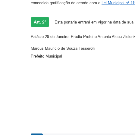
concedida gratificação de acordo com a
Lei Municipal nº 1
Art. 2º
Esta portaria entrará em vigor na data de sua 
Palácio 29 de Janeiro, Prédio Prefeito Antonio Alceu Zielon
Marcus Mauricio de Souza Tesserolli
Prefeito Municipal