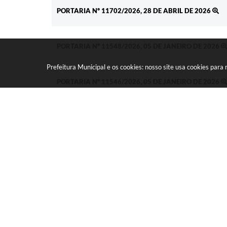
PORTARIA Nº 11702/2026, 28 DE ABRIL DE 2026
PORTARIA Nº 11548/2026, 05 DE JANEIRO DE 2026
Prefeitura Municipal e os cookies: nosso site usa cookies par
PORTARIA Nº 11546/2026, 05 DE JANEIRO DE 2026
PORTARIA Nº 11542/2026, 05 DE JANEIRO DE 2026
PORTARIA Nº 11541/2026, 05 DE JANEIRO DE 2026
PORTARIA Nº 11444/2025, 08 DE JULHO DE 2025
Seja o primeiro a curtir 
GOSTEI
NÃO GOSTEI