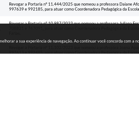
Revogar a Portaria nº 11.444/2025 que nomeou a professora Daiane Afo
997639 e 992185, para atuar como Coordenadora Pedagógica da Escola R
Revogar a Portaria nº 10.987/2023 que nomeou a professora Juliana Ferr
708821 e 763091, para atuar como Coordenadora Pedagógica da Escola Ru
Farias.
a melhorar a sua experiência de navegação. Ao continuar você concorda com a 
Revogar a Portaria nº 11.102/2023 que nomeou a professora Joana Apare
997613 e 992485, para atuar como Coordenadora Pedagógica da Escola R
Revogar a Portaria nº 11.172/2024 que nomeou a professora Gleicy Mir
633801, para atuar como Coordenadora Pedagógica da Escola Municipal 
Revogar a Portaria nº 10.992/2023 que nomeou a professora Gisele Cris
atuar como Coordenadora Pedagógica da Escola Municipal Hermínio de 
Nomear a professora Daiane Afonso Gandin Magalhães para exercer a f
Escola Rural Municipal Heinrich de Souza, com concessão de gratificação.
esta legislação.