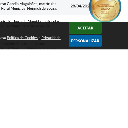
nso Gandin Magalhães, matrículas
28/04/2026
ural Municipal Heinrich de Souza.
eira Barbosa de Almeida, matrículas
ral Municipal Idília Alves de
05/01/2026
ACEITAR
nossa
Política de Cookies
e
Privacidade
.
PERSONALIZAR
cida dos Santos, matrículas
05/01/2026
ural Municipal Heinrich de Souza.
anda Senter, matrículas 707771 e
05/01/2026
Geraldo Rodolfo Stefen Casagrande.
tina Scrobot, matrícula 828561, para
05/01/2026
Azevedo Costa.
unção de coordenadora pedagógica da
08/07/2025