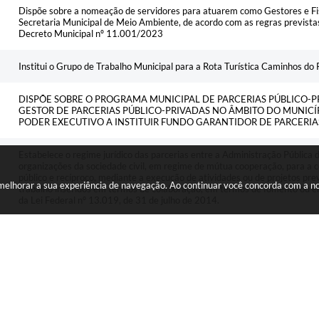
Dispõe sobre a nomeação de servidores para atuarem como Gestores e Fi
Secretaria Municipal de Meio Ambiente, de acordo com as regras prevista
Decreto Municipal nº 11.001/2023
Institui o Grupo de Trabalho Municipal para a Rota Turística Caminhos do 
DISPÕE SOBRE O PROGRAMA MUNICIPAL DE PARCERIAS PÚBLICO-P
GESTOR DE PARCERIAS PÚBLICO-PRIVADAS NO ÂMBITO DO MUNICÍ
PODER EXECUTIVO A INSTITUIR FUNDO GARANTIDOR DE PARCERIA
Estabelece o regime jurídico das parcerias entre a Administração Pública 
organizações da sociedade civil, em regime de mútua cooperação, para a c
público e recíproco, mediante a execução de atividades ou de projetos pr
a melhorar a sua experiência de navegação. Ao continuar você concorda com a 
trabalho inseridos em termos de colaboração, em termos de fomento ou 
da Lei Federal nº 13.019, de 31 de julho de 2014.
6
DISPÕE SOBRE A QUALIFICAÇÃO DE ENTIDADES SEM FINS LUCRA
SOCIAIS DE SAÚDE NO ÂMBITO DO MUNICÍPIO DE PIRAQUARA E DÁ
ALTERA REDAÇÃO DO ARTIGO 3º, DO DECRETO MUNICIPAL N. 4642
PROVIDÊNCIAS.