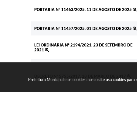
PORTARIA Nº 11463/2025, 11 DE AGOSTO DE 2025
PORTARIA Nº 11457/2025, 01 DE AGOSTO DE 2025
LEI ORDINÁRIA Nº 2194/2021, 23 DE SETEMBRO DE
2021
DECRETO Nº 5755/2017, 28 DE MARÇO DE 2017
Prefeitura Municipal e os cookies: nosso site usa cookies par
LEI ORDINÁRIA Nº 1565/2016, 28 DE MARÇO DE 201
DECRETO Nº 5155/2016, 01 DE JANEIRO DE 2016