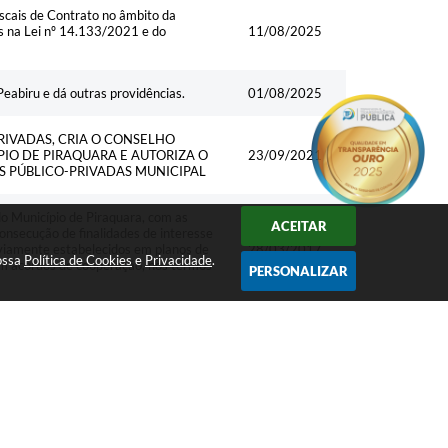
scais de Contrato no âmbito da
s na Lei nº 14.133/2021 e do
11/08/2025
Peabiru e dá outras providências.
01/08/2025
RIVADAS, CRIA O CONSELHO
PIO DE PIRAQUARA E AUTORIZA O
23/09/2021
S PÚBLICO-PRIVADAS MUNICIPAL
do Município de Piraquara, com as
ACEITAR
onsecução de finalidades de interesse
eviamente estabelecidos em planos de
28/03/2017
nossa
Política de Cookies
e
Privacidade
.
em acordos de cooperação, nos termos
PERSONALIZAR
TIVOS COMO ORGANIZAÇÕES
28/03/2016
 OUTRAS PROVIDÊNCIAS.
/2015 E DÁ OUTRAS
01/01/2016