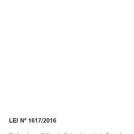
LEI Nº 1617/2016