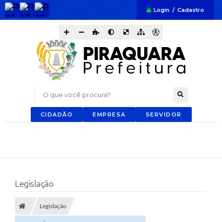
Login / Cadastro
O que você procura?
CIDADÃO
EMPRESA
SERVIDOR
Legislação
Legislação