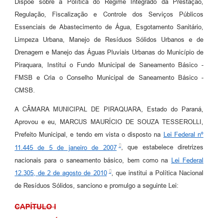
Dispõe sobre a Política do Regime Integrado da Prestação,
Regulação, Fiscalização e Controle dos Serviços Públicos
Essenciais de Abastecimento de Água, Esgotamento Sanitário,
Limpeza Urbana, Manejo de Resíduos Sólidos Urbanos e de
Drenagem e Manejo das Águas Pluviais Urbanas do Município de
Piraquara, Institui o Fundo Municipal de Saneamento Básico -
FMSB e Cria o Conselho Municipal de Saneamento Básico -
CMSB.
A CÂMARA MUNICIPAL DE PIRAQUARA, Estado do Paraná,
Aprovou e eu, MARCUS MAURÍCIO DE SOUZA TESSEROLLI,
Prefeito Municipal, e tendo em vista o disposto na
Lei Federal nº
11.445 de 5 de janeiro de 2007
, que estabelece diretrizes
nacionais para o saneamento básico, bem como na
Lei Federal
12.305, de 2 de agosto de 2010
, que institui a Política Nacional
de Resíduos Sólidos, sanciono e promulgo a seguinte Lei:
CAPÍTULO I