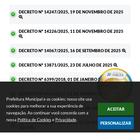
DECRETO Nº 14247/2025, 19 DE NOVEMBRO DE 2025
DECRETO Nº 14226/2025, 11 DE NOVEMBRO DE 2025
DECRETO Nº 14067/2025, 16 DE SETEMBRO DE 2025
DECRETO Nº 13871/2025, 23 DE JULHO DE 2025
DECRETO Nº 6399/2018, 01 DE JANEIRO DE 2018
DECRETO Nº 6174/2017, 01 DE JANEIRO DE 2017
Prefeitura Municipal e os cookies: nosso site usa
cookies para melhorar a sua experiência de
LEI ORDINÁRIA Nº 1453/2015, 30 DE ABRIL DE 2015
ACEITAR
navegação. Ao continuar você concorda com a
nossa
Política de Cookies
e
Privacidade
.
LEI ORDINÁRIA Nº 1419/2014, 27 DE NOVEMBRO DE
PERSONALIZAR
2014