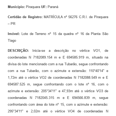
Município:
Piraquara
UF:
Paraná
Certidão de Registro:
MATRÍCULA nº 56276 C.R.I. de Piraquara
– PR
Imóvel:
Lote de Terreno nº 15 da quadra nº 16 da Planta São
Tiago
DESCRIÇÃO:
Inicia-se a descrição no vértice VO1, de
coordenadas N 7182089.154 m e E 694585.919 m, situado na
divisa do lote mencionado com a rua Tubarão, segue confrontando
com a rua Tubarão, com o azimute e extensão: 110°40'14" e
1,72m até o vértice VO2 de coordenadas N 7182088.549 m e E
694587.525 m, segue confrontando com o lote nº 16, com o
azimute e extensão: 205°34'11" e 47,93m até o vértice VO3 de
coordenadas N 7182045.315 m e E 694566.839 m, segue
confrontando com área do lote nº 15, com o azimute e extensão:
295°34'11" e 2,02m até o vértice VO4 de coordenadas N