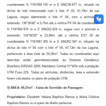
coordenadas N 7181999.150 m e E 694238.877 m, situado na
divisa do lote mencionado com o lote nº 03, 41,19m da rua
Laguna, segue adentrando o lote nº 04, com o azimute e
extensão: 136°36'40" e 5,75m até o vértice PV 04 de coordenadas
N 7181994.975 m e E 694242.824 m, segue com o azimute e
extensão: 124°56'26" e 23,88m, até o vértice EST 05 de
coordenadas N 7181981.300 m e E 694262.397 m, situado na
divisa do lote nº 04 com o lote nº 05, 47,13m da rua Laguna,
perfazendo a área total de 59,26m². Todas as coordenadas aqui
descritas estão georreferenciadas ao Sistema Geodésico
Brasileiro SIRGAS 2000, Meridiano Central 51°WGr sob a projeção
UTM Fuso 22S. Todos os azimutes, distâncias, área e extensão
foram calculados no plano de projeção UTM.
5) ÁREA: 89,21m² – Faixa de Servidão de Passagem
Proprietário:
Elizabeth Helena Baptista Ramos e Maria Cristina
Baptista Ramos ou a quem de direito pertencer