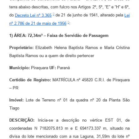
terra abaixo descritas, com fulcro nos Artigos 2º, 5º, “E” e “H” e 6º,
do
Decreto Lei nº 3.365
de 21 de junho de 1941, alterado pela
Lei
nº 2.786 de 21 de maio de 1956
:
1) ÁREA: 72,34m² – Faixa de Servidão de Passagem
Proprietário:
Elizabeth Helena Baptista Ramos e Maria Cristina
Baptista Ramos ou a quem de direito pertencer
Município:
Piraquara
UF:
Paraná
Certidão de Registro:
MATRÍCULA nº 45820 C.R.I. de Piraquara
– PR
Imóvel:
Lote de Terreno nº 01 da quadra nº 20 da Planta São
Tiago
DESCRIÇÃO:
Inicia-se a descrição no vértice EST 01, de
coordenadas N 7182075.813 m e E 694173.337 m, situado na
divisa do lote mencionado com a rua Laguna, 31,59m do lote nº