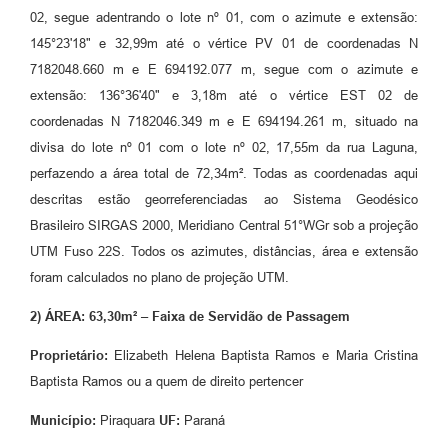
02, segue adentrando o lote nº 01, com o azimute e extensão:
145°23'18" e 32,99m até o vértice PV 01 de coordenadas N
7182048.660 m e E 694192.077 m, segue com o azimute e
extensão: 136°36'40" e 3,18m até o vértice EST 02 de
coordenadas N 7182046.349 m e E 694194.261 m, situado na
divisa do lote nº 01 com o lote nº 02, 17,55m da rua Laguna,
perfazendo a área total de 72,34m². Todas as coordenadas aqui
descritas estão georreferenciadas ao Sistema Geodésico
Brasileiro SIRGAS 2000, Meridiano Central 51°WGr sob a projeção
UTM Fuso 22S. Todos os azimutes, distâncias, área e extensão
foram calculados no plano de projeção UTM.
2) ÁREA: 63,30m² – Faixa de Servidão de Passagem
Proprietário:
Elizabeth Helena Baptista Ramos e Maria Cristina
Baptista Ramos ou a quem de direito pertencer
Município:
Piraquara
UF:
Paraná