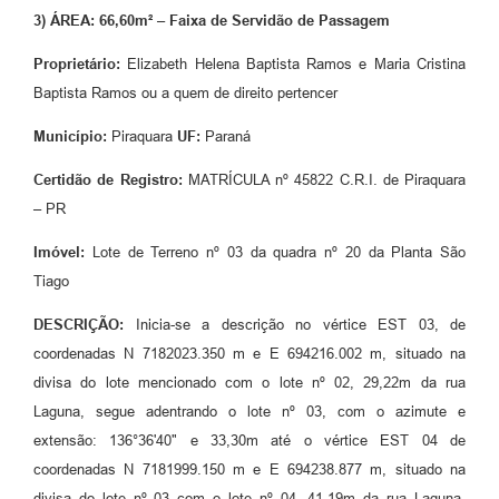
3) ÁREA: 66,60m² – Faixa de Servidão de Passagem
Proprietário:
Elizabeth Helena Baptista Ramos e Maria Cristina
Baptista Ramos ou a quem de direito pertencer
Município:
Piraquara
UF:
Paraná
Certidão de Registro:
MATRÍCULA nº 45822 C.R.I. de Piraquara
– PR
Imóvel:
Lote de Terreno nº 03 da quadra nº 20 da Planta São
Tiago
DESCRIÇÃO:
Inicia-se a descrição no vértice EST 03, de
coordenadas N 7182023.350 m e E 694216.002 m, situado na
divisa do lote mencionado com o lote nº 02, 29,22m da rua
Laguna, segue adentrando o lote nº 03, com o azimute e
extensão: 136°36'40" e 33,30m até o vértice EST 04 de
coordenadas N 7181999.150 m e E 694238.877 m, situado na
divisa do lote nº 03 com o lote nº 04, 41,19m da rua Laguna,