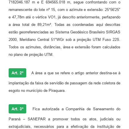
7182046.187 m e E 694565.018 m, segue confrontando com o
remanescente do lote nº 15, com o azimute e extensão: 25°56'25"
e 47,78m até o vértice VO1, já descrito anteriormente, perfazendo
a área total de 89,21m². Todas as coordenadas aqui descritas
estão georreferenciadas ao Sistema Geodésico Brasileiro SIRGAS
2000, Meridiano Central 51°WGr sob a projeção UTM Fuso 22S.
Todos os azimutes, distâncias, área e extensão foram calculados
no plano de projeção UTM.
Art. 2º
A área a que se refere o artigo anterior destina-se à
implantação da faixa de servidão de passagem da rede coletora de
esgoto no município de Piraquara.
Art. 3º
Fica autorizada a Companhia de Saneamento do
Paraná – SANEPAR a promover todos os atos, judiciais ou
extrajudiciais, necessários para a efetivação da instituição de