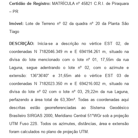
Certidão de Registro:
MATRÍCULA nº 45821 C.R.I. de Piraquara
– PR
Imóvel:
Lote de Terreno nº 02 da quadra nº 20 da Planta São
Tiago
DESCRIÇÃO:
Inicia-se a descrição no vértice EST 02, de
coordenadas N 7182046.349 m e E 694194.261 m, situado na
divisa do lote mencionado com o lote nº 01, 17,55m da rua
Laguna, segue adentrando o lote nº 02, com o azimute e
extensão: 136°36'40" e 31,65m até o vértice EST 03 de
coordenadas N 7182023.350 m e E 694216.002 m, situado na
divisa do lote nº 02 com o lote nº 03, 29,22m da rua Laguna,
perfazendo a área total de 63,30m². Todas as coordenadas aqui
descritas estão georreferenciadas ao Sistema Geodésico
Brasileiro SIRGAS 2000, Meridiano Central 51°WGr sob a projeção
UTM Fuso 22S. Todos os azimutes, distâncias, área e extensão
foram calculados no plano de projeção UTM.