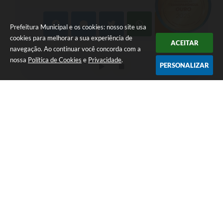
Prefeitura Municipal e os cookies: nosso site usa
cookies para melhorar a sua experiência de
ACEITAR
navegação. Ao continuar você concorda com a
nossa
Política de Cookies
e
Privacidade
.
PERSONALIZAR
LOCALIZAÇÃO
CONTATO
Av. Getúlio Vargas, 1990,
(41) 3590-3500
Centro
prefeitura@piraquara.pr.gov
CEP: 83301-010
.br