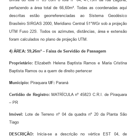
perfazendo a área total de 66,60m². Todas as coordenadas aqui
descritas estão georreferenciadas ao Sistema Geodésico
Brasileiro SIRGAS 2000, Meridiano Central 51°WGr sob a projeção
UTM Fuso 22S. Todos os azimutes, distâncias, área e extensão
foram calculados no plano de projeção UTM.
4) ÁREA: 59,26m² – Faixa de Servidão de Passagem
Proprietário:
Elizabeth Helena Baptista Ramos e Maria Cristina
Baptista Ramos ou a quem de direito pertencer
Município:
Piraquara
UF:
Paraná
Certidão de Registro:
MATRÍCULA nº 45823 C.R.I. de Piraquara
– PR
Imóvel:
Lote de Terreno nº 04 da quadra nº 20 da Planta São
Tiago
DESCRIÇÃO:
Inicia-se a descrição no vértice EST 04, de