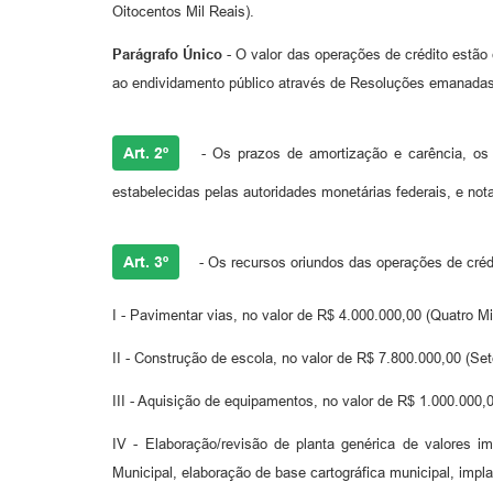
Oitocentos Mil Reais).
Parágrafo Único
- O valor das operações de crédito estão 
ao endividamento público através de Resoluções emanadas 
Art. 2º
- Os prazos de amortização e carência, os e
estabelecidas pelas autoridades monetárias federais, e 
Art. 3º
- Os recursos oriundos das operações de crédi
I - Pavimentar vias, no valor de R$ 4.000.000,00 (Quatro M
II - Construção de escola, no valor de R$ 7.800.000,00 (Set
III - Aquisição de equipamentos, no valor de R$ 1.000.000,
IV - Elaboração/revisão de planta genérica de valores imo
Municipal, elaboração de base cartográfica municipal, imp