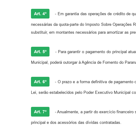
Art. 4º
- Em garantia das operações de crédito de qu
necessárias da quota-parte do Imposto Sobre Operações Re
substituir, em montantes necessários para amortizar as pre
Art. 5º
- Para garantir o pagamento do principal atu
Municipal, poderá outorgar à Agência de Fomento do Paraná
Art. 6º
- O prazo e a forma definitiva de pagamento d
Lei, serão estabelecidos pelo Poder Executivo Municipal co
Art. 7º
- Anualmente, a partir do exercício financeir
principal e dos acessórios das dívidas contratadas.