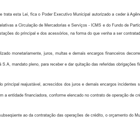
e trata esta Lei, fica o Poder Executivo Municipal autorizado a ceder à Ag
lativas a Circulação de Mercadorias e Serviços - ICMS e do Fundo de Parti
stações do principal e dos acessórios, na forma do que venha a ser contrata
alizado monetariamente, juros, multas e demais encargos financeiros decorr
 S.A, mandato pleno, para receber e dar quitação das referidas obrigações f
o principal reajustável, acrescidos dos juros e demais encargos incidentes 
m a entidade financiadora, conforme elencado no contrato de operação de cré
o subseqüente ao da contratação das operações de crédito, o orçamento do Mu