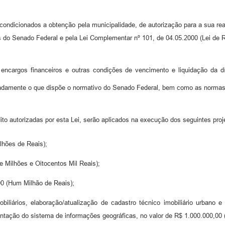
condicionados a obtenção pela municipalidade, de autorização para a sua rea
do Senado Federal e pela Lei Complementar nº 101, de 04.05.2000 (Lei de R
ncargos financeiros e outras condições de vencimento e liquidação da dí
notadamente o que dispõe o normativo do Senado Federal, bem como as norma
to autorizadas por esta Lei, serão aplicados na execução dos seguintes proj
ilhões de Reais);
e Milhões e Oitocentos Mil Reais);
00 (Hum Milhão de Reais);
biliários, elaboração/atualização de cadastro técnico imobiliário urbano 
lantação do sistema de informações geográficas, no valor de R$ 1.000.000,00