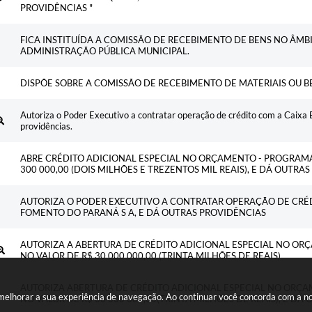
PROVIDÊNCIAS "
FICA INSTITUÍDA A COMISSÃO DE RECEBIMENTO DE BENS NO ÂM
ADMINISTRAÇÃO PÚBLICA MUNICIPAL.
DISPÕE SOBRE A COMISSÃO DE RECEBIMENTO DE MATERIAIS OU B
Autoriza o Poder Executivo a contratar operação de crédito com a Caixa 
providências.
ABRE CRÉDITO ADICIONAL ESPECIAL NO ORÇAMENTO - PROGRAMA 
300 000,00 (DOIS MILHÕES E TREZENTOS MIL REAIS), E DÁ OUTRA
AUTORIZA O PODER EXECUTIVO A CONTRATAR OPERAÇÃO DE CRÉ
FOMENTO DO PARANÁ S A, E DÁ OUTRAS PROVIDÊNCIAS
AUTORIZA A ABERTURA DE CRÉDITO ADICIONAL ESPECIAL NO OR
NO VALOR DE R$ 30 000 000,00 (TRINTA MILHÕES DE REAIS)
AUTORIZA ABERTURA DE CRÉDITO ADICIONAL ESPECIAL NO ORÇA
a melhorar a sua experiência de navegação. Ao continuar você concorda com a 
NO VALOR DE R$ 30 000 000,00(TRINTA MILHÕES DE REAIS), E DÁ