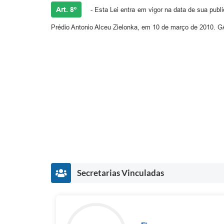
Art. 8º
- Esta Lei entra em vigor na data de sua pub
Prédio Antonio Alceu Zielonka, em 10 de março de 2010
Secretarias Vinculadas