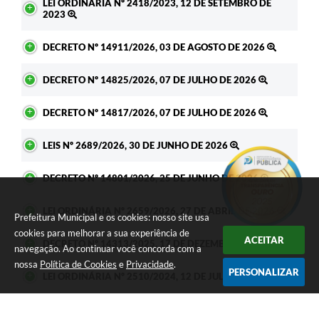
LEI ORDINÁRIA Nº 2418/2023, 12 DE SETEMBRO DE
2023
DECRETO Nº 14911/2026, 03 DE AGOSTO DE 2026
DECRETO Nº 14825/2026, 07 DE JULHO DE 2026
DECRETO Nº 14817/2026, 07 DE JULHO DE 2026
LEIS Nº 2689/2026, 30 DE JUNHO DE 2026
DECRETO Nº 14801/2026, 25 DE JUNHO DE 2026
LEI ORDINÁRIA Nº 2659/2026, 27 DE ABRIL DE 2026
Prefeitura Municipal e os cookies: nosso site usa
cookies para melhorar a sua experiência de
ACEITAR
DECRETO Nº 14313/2025, 17 DE DEZEMBRO DE 2025
navegação. Ao continuar você concorda com a
nossa
Política de Cookies
e
Privacidade
.
PERSONALIZAR
LEI ORDINÁRIA Nº 2510/2024, 12 DE JULHO DE 2024
LEI ORDINÁRIA Nº 2477/2024, 12 DE MARÇO DE 2024