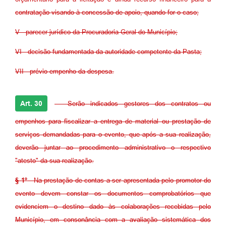
contratação visando à concessão de apoio, quando for o caso;
V - parecer jurídico da Procuradoria Geral do Município;
VI - decisão fundamentada da autoridade competente da Pasta;
VII - prévio empenho da despesa.
Art. 30
- Serão indicados gestores dos contratos ou
empenhos para fiscalizar a entrega de material ou prestação de
serviços demandadas para o evento, que após a sua realização,
deverão juntar ao procedimento administrativo o respectivo
"atesto" da sua realização.
§ 1º
- Na prestação de contas a ser apresentada pelo promotor do
evento devem constar os documentos comprobatórios que
evidenciem o destino dado às colaborações recebidas pelo
Município, em consonância com a avaliação sistemática dos