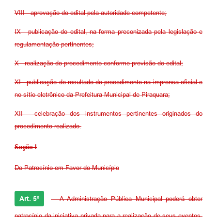
VIII - aprovação do edital pela autoridade competente;
IX - publicação do edital, na forma preconizada pela legislação e
regulamentação pertinentes;
X - realização do procedimento conforme previsão do edital;
XI - publicação do resultado do procedimento na imprensa oficial e
no sítio eletrônico da Prefeitura Municipal de Piraquara;
XII - celebração dos instrumentos pertinentes originados do
procedimento realizado.
Seção I
Do Patrocínio em Favor do Município
Art. 5º
- A Administração Pública Municipal poderá obter
patrocínio da iniciativa privada para a realização de seus eventos,