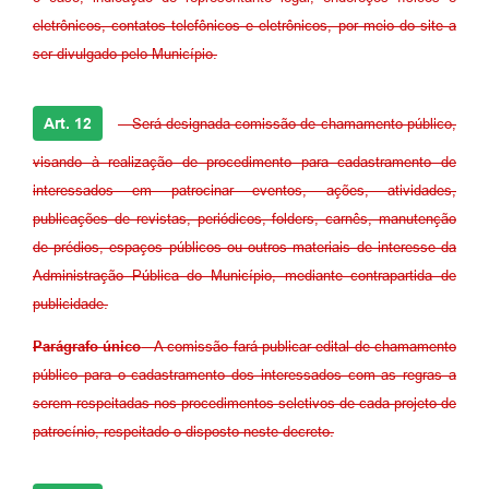
eletrônicos, contatos telefônicos e eletrônicos, por meio do site a
ser divulgado pelo Município.
Art. 12
- Será designada comissão de chamamento público,
visando à realização de procedimento para cadastramento de
interessados em patrocinar eventos, ações, atividades,
publicações de revistas, periódicos, folders, carnês, manutenção
de prédios, espaços públicos ou outros materiais de interesse da
Administração Pública do Município, mediante contrapartida de
publicidade.
Parágrafo único
- A comissão fará publicar edital de chamamento
público para o cadastramento dos interessados com as regras a
serem respeitadas nos procedimentos seletivos de cada projeto de
patrocínio, respeitado o disposto neste decreto.