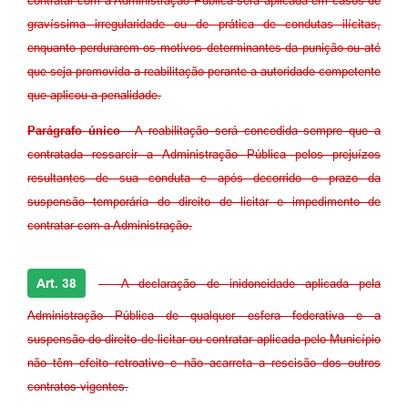
contratar com a Administração Pública será aplicada em casos de
gravíssima irregularidade ou de prática de condutas ilícitas,
enquanto perdurarem os motivos determinantes da punição ou até
que seja promovida a reabilitação perante a autoridade competente
que aplicou a penalidade.
Parágrafo único
- A reabilitação será concedida sempre que a
contratada ressarcir a Administração Pública pelos prejuízos
resultantes de sua conduta e após decorrido o prazo da
suspensão temporária do direito de licitar e impedimento de
contratar com a Administração.
Art. 38
- A declaração de inidoneidade aplicada pela
Administração Pública de qualquer esfera federativa e a
suspensão do direito de licitar ou contratar aplicada pelo Município
não têm efeito retroativo e não acarreta a rescisão dos outros
contratos vigentes.