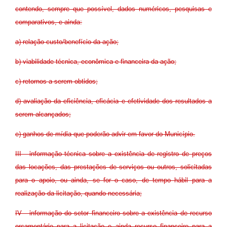
contendo, sempre que possível, dados numéricos, pesquisas e
comparativos, e ainda:
a) relação custo/benefício da ação;
b) viabilidade técnica, econômica e financeira da ação;
c) retornos a serem obtidos;
d) avaliação da eficiência, eficácia e efetividade dos resultados a
serem alcançados;
e) ganhos de mídia que poderão advir em favor do Município.
III - informação técnica sobre a existência de registro de preços
das locações, das prestações de serviços ou outros, solicitadas
para o apoio, ou ainda, se for o caso, de tempo hábil para a
realização da licitação, quando necessária;
IV - informação do setor financeiro sobre a existência de recurso
orçamentário para a licitação e ainda recurso financeiro para a