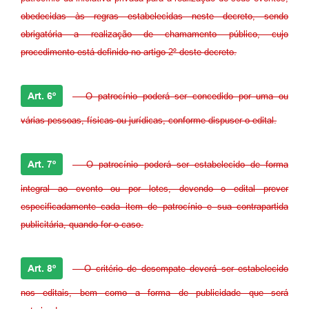
obedecidas às regras estabelecidas neste decreto, sendo
obrigatória a realização de chamamento público, cujo
procedimento está definido no artigo 2º deste decreto.
Art. 6º
- O patrocínio poderá ser concedido por uma ou
várias pessoas, físicas ou jurídicas, conforme dispuser o edital.
Art. 7º
- O patrocínio poderá ser estabelecido de forma
integral ao evento ou por lotes, devendo o edital prever
especificadamente cada item de patrocínio e sua contrapartida
publicitária, quando for o caso.
Art. 8º
- O critério de desempate deverá ser estabelecido
nos editais, bem como a forma de publicidade que será