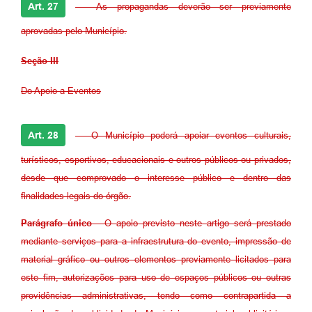
Art. 27
- As propagandas deverão ser previamente
aprovadas pelo Município.
Seção III
Do Apoio a Eventos
Art. 28
- O Município poderá apoiar eventos culturais,
turísticos, esportivos, educacionais e outros públicos ou privados,
desde que comprovado o interesse público e dentro das
finalidades legais do órgão.
Parágrafo único
- O apoio previsto neste artigo será prestado
mediante serviços para a infraestrutura do evento, impressão de
material gráfico ou outros elementos previamente licitados para
este fim, autorizações para uso de espaços públicos ou outras
providências administrativas, tendo como contrapartida a