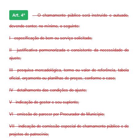
Art. 4º
- O chamamento público será instruído e autuado,
devendo conter, no mínimo, o seguinte:
I - especificação do bem ou serviço solicitado;
II - justificativa pormenorizada e consistente da necessidade do
ajuste;
III - pesquisa mercadológica, termo ou valor de referência, tabela
oficial, orçamento ou planilhas de preços, conforme o caso;
IV - detalhamento das condições do ajuste;
V - indicação do gestor e seu suplente;
VI - emissão de parecer por Procurador do Município;
VII - indicação de comissão especial de chamamento público e de
projetos de patrocínio;