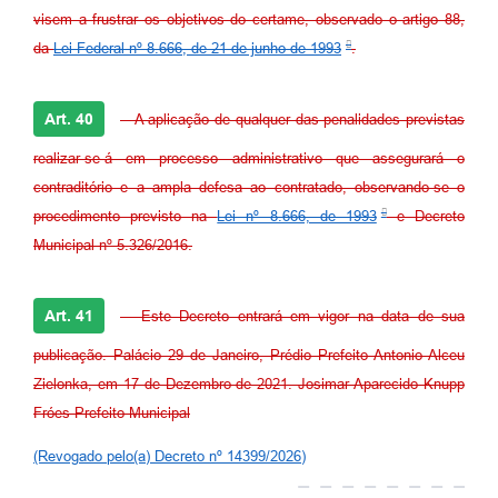
visem a frustrar os objetivos do certame, observado o artigo 88,
da
Lei Federal nº 8.666, de 21 de junho de 1993
.
Art. 40
- A aplicação de qualquer das penalidades previstas
realizar-se-á em processo administrativo que assegurará o
contraditório e a ampla defesa ao contratado, observando-se o
procedimento previsto na
Lei nº 8.666, de 1993
e Decreto
Municipal nº 5.326/2016.
Art. 41
- Este Decreto entrará em vigor na data de sua
publicação. Palácio 29 de Janeiro, Prédio Prefeito Antonio Alceu
Zielonka, em 17 de Dezembro de 2021. Josimar Aparecido Knupp
Fróes Prefeito Municipal
(Revogado pelo(a) Decreto nº 14399/2026)