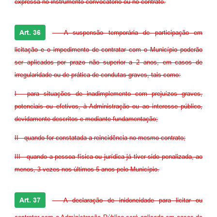
expressa no instrumento convocatório ou no contrato.
Art. 36
- A suspensão temporária de participação em
licitação e o impedimento de contratar com o Município poderão
ser aplicados por prazo não superior a 2 anos, em casos de
irregularidade ou de prática de condutas graves, tais como:
I - para situações de inadimplemento com prejuízos graves,
potenciais ou efetivos, à Administração ou ao interesse público,
devidamente descritos e mediante fundamentação;
II - quando for constatada a reincidência no mesmo contrato;
III - quando a pessoa física ou jurídica já tiver sido penalizada, ao
menos, 3 vezes nos últimos 5 anos pelo Município.
Art. 37
- A declaração de inidoneidade para licitar ou