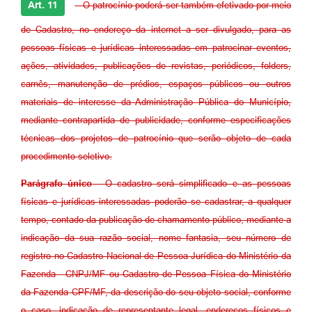
Art. 11
- O patrocínio poderá ser também efetivado por meio
de Cadastro, no endereço da internet a ser divulgado, para as
pessoas físicas e jurídicas interessadas em patrocinar eventos,
ações, atividades, publicações de revistas, periódicos, folders,
carnês, manutenção de prédios, espaços públicos ou outros
materiais de interesse da Administração Pública do Município,
mediante contrapartida de publicidade, conforme especificações
técnicas dos projetos de patrocínio que serão objeto de cada
procedimento seletivo.
Parágrafo único
- O cadastro será simplificado e as pessoas
físicas e jurídicas interessadas poderão se cadastrar, a qualquer
tempo, contado da publicação de chamamento público, mediante a
indicação da sua razão social, nome fantasia, seu número de
registro no Cadastro Nacional de Pessoa Jurídica do Ministério da
Fazenda - CNPJ/MF ou Cadastro de Pessoa Física do Ministério
da Fazenda CPF/MF, da descrição do seu objeto social, conforme
o caso, indicação de representante legal, endereços físicos e