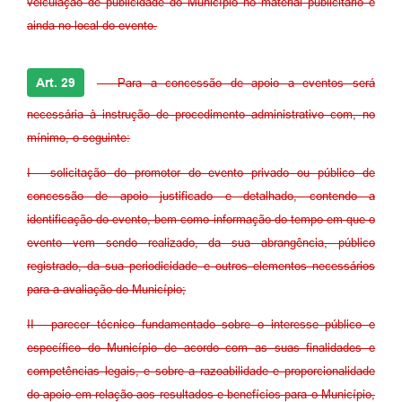
veiculação de publicidade do Município no material publicitário e
ainda no local do evento.
Art. 29
- Para a concessão de apoio a eventos será
necessária à instrução de procedimento administrativo com, no
mínimo, o seguinte:
I - solicitação do promotor do evento privado ou público de
concessão de apoio justificado e detalhado, contendo a
identificação do evento, bem como informação do tempo em que o
evento vem sendo realizado, da sua abrangência, público
registrado, da sua periodicidade e outros elementos necessários
para a avaliação do Município;
II - parecer técnico fundamentado sobre o interesse público e
específico do Município de acordo com as suas finalidades e
competências legais, e sobre a razoabilidade e proporcionalidade
do apoio em relação aos resultados e benefícios para o Município,