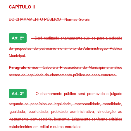
CAPÍTULO II
DO CHAMAMENTO PÚBLICO - Normas Gerais
Art. 2º
- Será realizado chamamento público para a seleção
de propostas de patrocínio no âmbito da Administração Pública
Municipal.
Parágrafo único
- Caberá à Procuradoria do Município a análise
acerca da legalidade do chamamento público no caso concreto.
Art. 3º
- O chamamento público será promovido e julgado
segundo os princípios da legalidade, impessoalidade, moralidade,
igualdade, publicidade, probidade administrativa, vinculação ao
instrumento convocatório, isonomia, julgamento conforme critérios
estabelecidos em edital e outros correlatos.