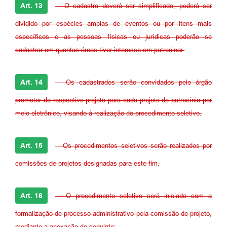
Art. 13
- O cadastro deverá ser simplificado, poderá ser
dividido por espécies amplas de eventos ou por itens mais
específicos e as pessoas físicas ou jurídicas poderão se
cadastrar em quantas áreas tiver interesse em patrocinar.
Art. 14
- Os cadastrados serão convidados pelo órgão
promotor do respectivo projeto para cada projeto de patrocínio por
meio eletrônico, visando à realização do procedimento seletivo.
Art. 15
- Os procedimentos seletivos serão realizados por
comissões de projetos designadas para este fim.
Art. 16
- O procedimento seletivo será iniciado com a
formalização de processo administrativo pela comissão de projeto,
mediante a anexação do seguinte: