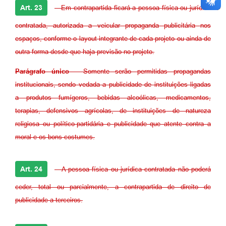
Art. 23
- Em contrapartida ficará a pessoa física ou jurídica
contratada, autorizada a veicular propaganda publicitária nos
espaços, conforme o layout integrante de cada projeto ou ainda de
outra forma desde que haja previsão no projeto.
Parágrafo único
- Somente serão permitidas propagandas
institucionais, sendo vedada a publicidade de instituições ligadas
a produtos fumígeros, bebidas alcoólicas, medicamentos,
terapias, defensivos agrícolas, de instituições de natureza
religiosa ou político-partidária e publicidade que atente contra a
moral e os bons costumes.
Art. 24
- A pessoa física ou jurídica contratada não poderá
ceder, total ou parcialmente, a contrapartida de direito de
publicidade a terceiros.