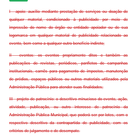
I - apoio: auxílio mediante prestação de serviços ou doação de
qualquer material, condicionado à publicidade por meio de
impressão do nome do órgão ou entidade apoiador ou de sua
logomarca em qualquer material de publicidade relacionado ao
evento, bem como a qualquer outro benefício indireto;
II - eventos: os eventos propriamente ditos e também as
publicações de revistas, periódicos, panfletos de campanhas
institucionais, carnês para pagamento de impostos, manutenção
de prédios, espaços públicos ou outros materiais utilizados pela
Administração Pública para atender suas finalidades;
III - projeto de patrocínio: o descritivo minucioso do evento, ação,
atividade, publicação, ou outro interesse de patrocínio da
Administração Pública Municipal, que poderá ser por lotes, com o
respectivo descritivo da contrapartida de publicidade, com os
critérios de julgamento e de desempate.