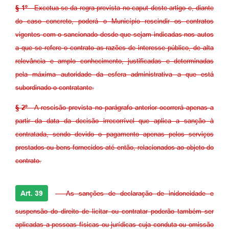
§ 1º
- Excetua-se da regra prevista no caput deste artigo e, diante
do caso concreto, poderá o Município rescindir os contratos
vigentes com o sancionado desde que sejam indicadas nos autos
a que se refere o contrato as razões de interesse público, de alta
relevância e amplo conhecimento, justificadas e determinadas
pela máxima autoridade da esfera administrativa a que está
subordinado o contratante.
§ 2º
- A rescisão prevista no parágrafo anterior ocorrerá apenas a
partir da data da decisão irrecorrível que aplica a sanção à
contratada, sendo devido o pagamento apenas pelos serviços
prestados ou bens fornecidos até então, relacionados ao objeto do
contrato.
Art. 39
- As sanções de declaração de inidoneidade e
suspensão do direito de licitar ou contratar poderão também ser
aplicadas a pessoas físicas ou jurídicas cuja conduta ou omissão