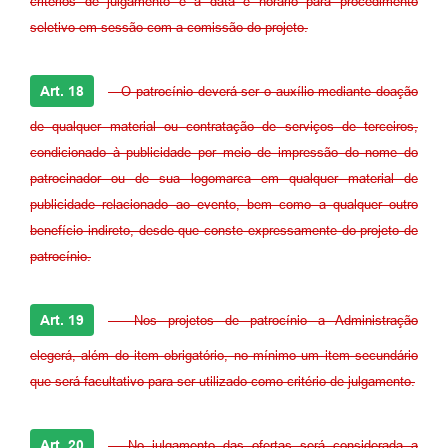
critérios de julgamento e a data e horário para procedimento
seletivo em sessão com a comissão do projeto.
Art. 18
- O patrocínio deverá ser o auxílio mediante doação
de qualquer material ou contratação de serviços de terceiros,
condicionado à publicidade por meio de impressão do nome do
patrocinador ou de sua logomarca em qualquer material de
publicidade relacionado ao evento, bem como a qualquer outro
benefício indireto, desde que conste expressamente do projeto de
patrocínio.
Art. 19
- Nos projetos de patrocínio a Administração
elegerá, além do item obrigatório, no mínimo um item secundário
que será facultativo para ser utilizado como critério de julgamento.
Art. 20
- No julgamento das ofertas será considerada a