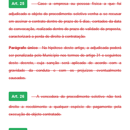
Art. 25
- Caso a empresa ou pessoa física a que foi
adjudicado o objeto do procedimento seletivo venha a se recusar
em assinar o contrato dentro do prazo de 5 dias, contados da data
de convocação, realizada dentro do prazo de validade da proposta,
caracterizará a perda do direito à contratação.
Parágrafo único
- Na hipótese deste artigo, a adjudicada poderá
ser penalizada pelo Município nos termos do artigo 31 e seguintes
deste decreto, cuja sanção será aplicada de acordo com a
gravidade da conduta e com os prejuízos eventualmente
causados.
Art. 26
- A vencedora do procedimento seletivo não terá
direito a recebimento a qualquer espécie de pagamento pela
execução do objeto contratado.