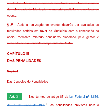
resultados obtidos, bem como demonstradas a efetiva veiculação
de publicidade do Município no material publicitário e no local do
evento.
§ 2º
- Após a realização do evento, deverão ser avaliados os
resultados obtidos em favor do Município com a concessão do
apoio, mediante relatório conclusivo elaborado pelo gestor e
ratificado pela autoridade competente da Pasta.
CAPÍTULO III
DAS PENALIDADES
Seção I
Das Espécies de Penalidades
Art. 31
- Nos termos do artigo 87 da
Lei Federal nº 8.666,
de 21 de junho de 1993
, as penalidades previstas para o