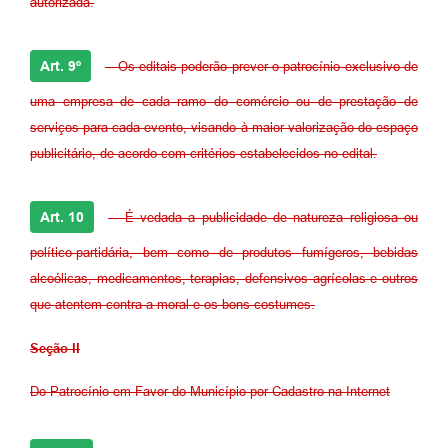
autorizada.
Art. 9º
- Os editais poderão prever o patrocínio exclusivo de
uma empresa de cada ramo do comércio ou de prestação de
serviços para cada evento, visando à maior valorização do espaço
publicitário, de acordo com critérios estabelecidos no edital.
Art. 10
- É vedada a publicidade de natureza religiosa ou
político-partidária, bem como de produtos fumígeros, bebidas
alcoólicas, medicamentos, terapias, defensivos agrícolas e outros
que atentem contra a moral e os bons costumes.
Seção II
Do Patrocínio em Favor do Município por Cadastro na Internet