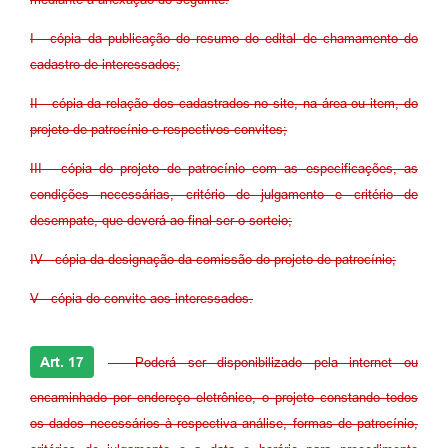
I - cópia da publicação do resumo do edital de chamamento do
cadastro de interessados;
II - cópia da relação dos cadastrados no site, na área ou item, do
projeto de patrocínio e respectivos convites;
III - cópia do projeto de patrocínio com as especificações, as
condições necessárias, critério de julgamento e critério de
desempate, que deverá ao final ser o sorteio;
IV - cópia da designação da comissão do projeto de patrocínio;
V - cópia do convite aos interessados.
Art. 17
- Poderá ser disponibilizado pela internet ou
encaminhado por endereço eletrônico, o projeto constando todos
os dados necessários à respectiva análise, formas de patrocínio,