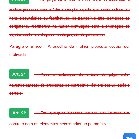
melhor proposta para a Administração aquela que contiver item ou
itens secundários ou facultativos de patrocínio que, somados ao
obrigatório, resultarem na maior pontuação para a prestação do
objeto, conforme dispuser cada projeto de patrocínio.
Parágrafo único
- A escolha da melhor proposta deverá ser
motivada.
Art. 21
- Após a aplicação do critério de julgamento,
havendo empate de propostas de patrocínio, deverá ser utilizado o
sorteio.
Art. 22
- Em qualquer hipótese deverá ser lavrado um
contrato com os elementos necessários ao patrocínio.