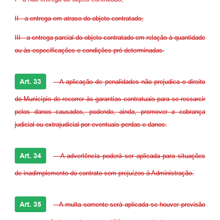
II - a entrega em atraso do objeto contratado;
III - a entrega parcial do objeto contratado em relação à quantidade
ou às especificações e condições pré-determinadas.
Art. 33
- A aplicação de penalidades não prejudica o direito
do Município de recorrer às garantias contratuais para se ressarcir
pelos danos causados, podendo, ainda, promover a cobrança
judicial ou extrajudicial por eventuais perdas e danos.
Art. 34
- A advertência poderá ser aplicada para situações
de inadimplemento do contrato sem prejuízos à Administração.
Art. 35
- A multa somente será aplicada se houver previsão