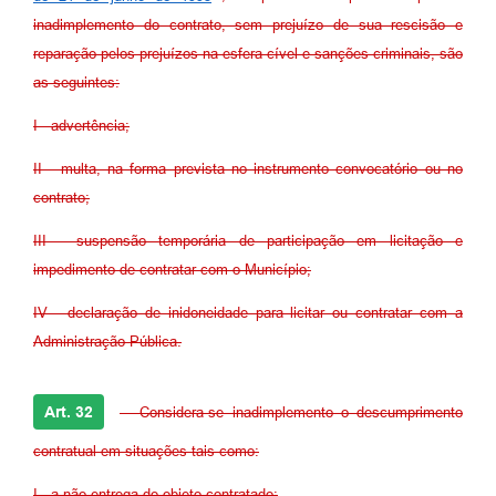
inadimplemento do contrato, sem prejuízo de sua rescisão e
reparação pelos prejuízos na esfera cível e sanções criminais, são
as seguintes:
I - advertência;
II - multa, na forma prevista no instrumento convocatório ou no
contrato;
III - suspensão temporária de participação em licitação e
impedimento de contratar com o Município;
IV - declaração de inidoneidade para licitar ou contratar com a
Administração Pública.
Art. 32
- Considera-se inadimplemento o descumprimento
contratual em situações tais como:
I - a não entrega do objeto contratado;