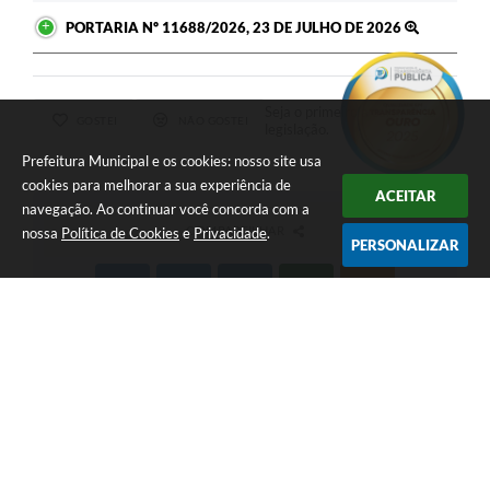
PORTARIA Nº 11688/2026, 23 DE JULHO DE 2026
Seja o primeiro a curtir esta
GOSTEI
NÃO GOSTEI
legislação.
Prefeitura Municipal e os cookies: nosso site usa
cookies para melhorar a sua experiência de
ACEITAR
navegação. Ao continuar você concorda com a
COMPARTILHAR
nossa
Política de Cookies
e
Privacidade
.
PERSONALIZAR