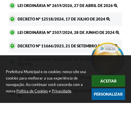
LEI ORDINÁRIA Nº 2659/2026, 27 DE ABRIL DE 2026
DECRETO Nº 12518/2024, 17 DE JULHO DE 2024
LEI ORDINÁRIA Nº 2507/2024, 28 DE JUNHO DE 2024
DECRETO Nº 11666/2023, 21 DE SETEMBRO DE 2023
LEI ORDINÁRIA Nº 2421/2023, 20 DE SETEMBRO DE
2023
Prefeitura Municipal e os cookies: nosso site usa
LEI ORDINÁRIA Nº 2667/2026, 12 DE MAIO DE 2026
cookies para melhorar a sua experiência de
ACEITAR
navegação. Ao continuar você concorda com a
nossa
Política de Cookies
e
Privacidade
.
PORTARIA Nº 11510/2025, 28 DE NOVEMBRO DE 2025
PERSONALIZAR
DECRETO Nº 14226/2025, 11 DE NOVEMBRO DE 2025
LEI ORDINÁRIA Nº 2620/2025, 31 DE OUTUBRO DE