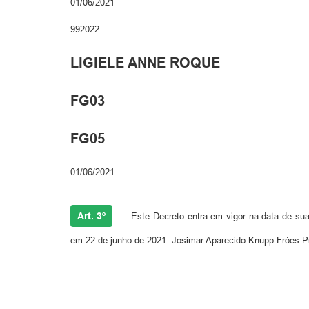
01/06/2021
992022
LIGIELE ANNE ROQUE
FG03
FG05
01/06/2021
Art. 3º
- Este Decreto entra em vigor na data de sua 
em 22 de junho de 2021. Josimar Aparecido Knupp Fróes Pr