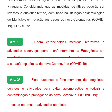
Considerando a deliberação do Comitê Municipal de Gestão de
Piraquara; Considerando que as medidas restritivas poderão ser
revistas a qualquer tempo, com base na situação epidemiológica
do Município em relação aos casos do novo Coronavírus (COVID-
19), DECRETA:
Art. 1º
- Ficam estabelecidas medidas restritivas a
atividades e serviços para o enfrentamento da Emergência em
Saúde Pública visando à proteção da coletividade, de acordo com
a situação epidêmica do novo Coronavírus (COVID-19).
Art. 2º
- Fica suspenso o funcionamento dos seguintes
serviços e atividades para evitar aglomerações e reduzir a
contaminação e propagação do novo Coronavírus (COVID-19):
I - casas noturnas e atividades correlatas;