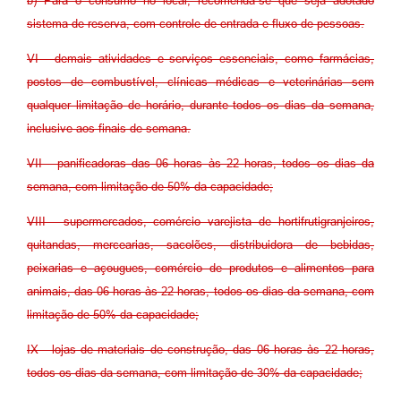
b) Para o consumo no local, recomenda-se que seja adotado
sistema de reserva, com controle de entrada e fluxo de pessoas.
VI - demais atividades e serviços essenciais, como farmácias,
postos de combustível, clínicas médicas e veterinárias sem
qualquer limitação de horário, durante todos os dias da semana,
inclusive aos finais de semana.
VII - panificadoras das 06 horas às 22 horas, todos os dias da
semana, com limitação de 50% da capacidade;
VIII - supermercados, comércio varejista de hortifrutigranjeiros,
quitandas, mercearias, sacolões, distribuidora de bebidas,
peixarias e açougues, comércio de produtos e alimentos para
animais, das 06 horas às 22 horas, todos os dias da semana, com
limitação de 50% da capacidade;
IX - lojas de materiais de construção, das 06 horas às 22 horas,
todos os dias da semana, com limitação de 30% da capacidade;