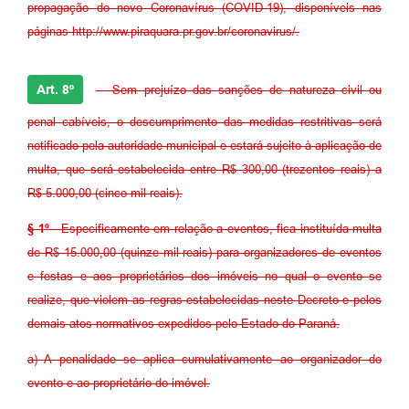
propagação do novo Coronavírus (COVID-19), disponíveis nas
páginas http://www.piraquara.pr.gov.br/coronavirus/.
Art. 8º
- Sem prejuízo das sanções de natureza civil ou
penal cabíveis, o descumprimento das medidas restritivas será
notificado pela autoridade municipal e estará sujeito à aplicação de
multa, que será estabelecida entre R$ 300,00 (trezentos reais) a
R$ 5.000,00 (cinco mil reais).
§ 1º
- Especificamente em relação a eventos, fica instituída multa
de R$ 15.000,00 (quinze mil reais) para organizadores de eventos
e festas e aos proprietários dos imóveis no qual o evento se
realize, que violem as regras estabelecidas neste Decreto e pelos
demais atos normativos expedidos pelo Estado do Paraná.
a) A penalidade se aplica cumulativamente ao organizador do
evento e ao proprietário do imóvel.