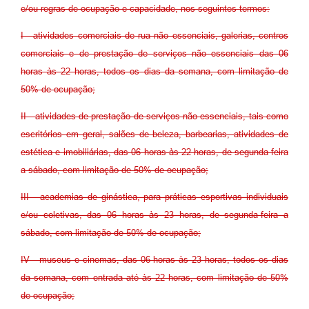
e/ou regras de ocupação e capacidade, nos seguintes termos:
I - atividades comerciais de rua não essenciais, galerias, centros
comerciais e de prestação de serviços não essenciais das 06
horas às 22 horas, todos os dias da semana, com limitação de
50% de ocupação;
II - atividades de prestação de serviços não essenciais, tais como
escritórios em geral, salões de beleza, barbearias, atividades de
estética e imobiliárias, das 06 horas às 22 horas, de segunda-feira
a sábado, com limitação de 50% de ocupação;
III - academias de ginástica, para práticas esportivas individuais
e/ou coletivas, das 06 horas às 23 horas, de segunda-feira a
sábado, com limitação de 50% de ocupação;
IV - museus e cinemas, das 06 horas às 23 horas, todos os dias
da semana, com entrada até às 22 horas, com limitação de 50%
de ocupação;