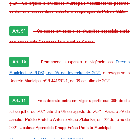
§ 2º
- Os órgãos e entidades municipais fiscalizadores poderão,
conforme a necessidade, solicitar a cooperação da Polícia Militar.
Art. 9º
- Os casos omissos e as situações especiais serão
analisados pela Secretaria Municipal da Saúde.
Art. 10
- Permanece suspensa a vigência do
Decreto
Municipal nº 9.061, de 05 de fevereiro de 2021
e revoga-se o
Decreto Municipal nº 9.441/2021, de 08 de julho de 2021.
Art. 11
- Este decreto entra em vigor a partir das 00h do dia
23 de julho de 2021 até dia 05 de agosto de 2021. Palácio 29 de
Janeiro, Prédio Prefeito Antonio Alceu Zielonka, em 22 de julho de
2021. Josimar Aparecido Knupp Fróes Prefeito Municipal