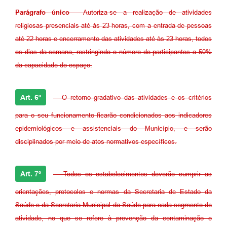
Parágrafo único
- Autoriza-se a realização de atividades
religiosas presenciais até às 23 horas, com a entrada de pessoas
até 22 horas e encerramento das atividades até às 23 horas, todos
os dias da semana, restringindo o número de participantes a 50%
da capacidade do espaço.
Art. 6º
- O retorno gradativo das atividades e os critérios
para o seu funcionamento ficarão condicionados aos indicadores
epidemiológicos e assistenciais do Município, e serão
disciplinados por meio de atos normativos específicos.
Art. 7º
- Todos os estabelecimentos deverão cumprir as
orientações, protocolos e normas da Secretaria de Estado da
Saúde e da Secretaria Municipal da Saúde para cada segmento de
atividade, no que se refere à prevenção da contaminação e