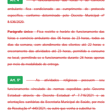
Art. 4º
- O funcionamento das feiras e do comércio
ambulante fica condicionado ao cumprimento de protocolo
específico, conforme determinado pelo Decreto Municipal nº
8.536/2020.
Parágrafo único
- Fica restrito o horário de funcionamento das
feiras e comércio ambulante das 06 horas às 23 horas, todos os
dias da semana, com atendimento dos clientes até 22 horas e
encerramento das atividades até 23 horas, permitido o consumo
no local, permitindo-se o funcionamento durante 24 horas apenas
por meio da modalidade de entrega.
Art. 5º
- As atividades religiosas possuem seu
funcionamento vinculado às normas expedidas pelo Governo
Estadual através do Decreto Estadual nº 7.716/2021 e as
orientações sanitárias da Secretaria Municipal de Saúde, por meio
da Resolução nº 440/2021, ou outro que venha a substituí-lo.