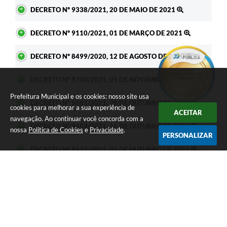
DECRETO Nº 9338/2021, 20 DE MAIO DE 2021
DECRETO Nº 9110/2021, 01 DE MARÇO DE 2021
DECRETO Nº 8499/2020, 12 DE AGOSTO DE 2020
DECRETO Nº 9700/2021, 05 DE NOVEMBRO DE 2021
Prefeitura Municipal e os cookies: nosso site usa
DECRETO Nº 9681/2021, 28 DE OUTUBRO DE 2021
cookies para melhorar a sua experiência de
ACEITAR
navegação. Ao continuar você concorda com a
DECRETO Nº 9659/2021, 15 DE OUTUBRO DE 2021
nossa
Política de Cookies
e
Privacidade
.
PERSONALIZAR
DECRETO Nº 9632/2021, 01 DE OUTUBRO DE 2021
DECRETO Nº 9592/2021, 17 DE SETEMBRO DE 2021
DECRETO Nº 14819/2026, 07 DE JULHO DE 2026
DECRETO Nº 14810/2026, 02 DE JULHO DE 2026