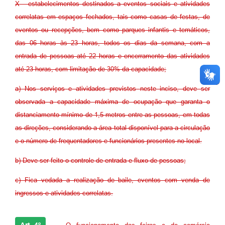
X - estabelecimentos destinados a eventos sociais e atividades
correlatas em espaços fechados, tais como casas de festas, de
eventos ou recepções, bem como parques infantis e temáticos,
das 06 horas às 23 horas, todos os dias da semana, com a
entrada de pessoas até 22 horas e encerramento das atividades
até 23 horas, com limitação de 30% da capacidade;
a) Nos serviços e atividades previstos neste inciso, deve ser
observada a capacidade máxima de ocupação que garanta o
distanciamento mínimo de 1,5 metros entre as pessoas, em todas
as direções, considerando a área total disponível para a circulação
e o número de frequentadores e funcionários presentes no local.
b) Deve ser feito o controle de entrada e fluxo de pessoas;
c) Fica vedada a realização de baile, eventos com venda de
ingressos e atividades correlatas.