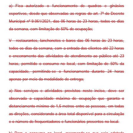
a) Fica autorizado o funcionamento de quadras e ginásios
esportivos, desde que observadas as regras do art. 7º do Decreto
Municipal nº 9.061/2021, das 06 horas às 23 horas, todos os dias
da semana, com limitação de 50% de ocupação;
V - restaurantes, lanchonetes e bares das 06 horas às 23 horas,
todos os dias da semana, com a entrada dos clientes até 22 horas
e encerramento das atividades de atendimento ao público até 23
horas, permitido o consumo no local, com limitação de 50% da
capacidade, permitindo-se o funcionamento durante 24 horas
apenas por meio da modalidade de entrega;
a) Nos serviços e atividades previstos neste inciso, deve ser
observada a capacidade máxima de ocupação que garanta o
distanciamento mínimo de 1,5 metros entre as pessoas, em todas
as direções, considerando a área total disponível para a circulação
e o número de frequentadores e funcionários presentes no local.