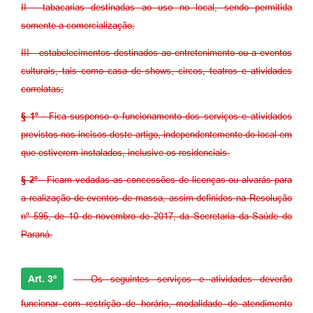
II - tabacarias destinadas ao uso no local, sendo permitida
somente a comercialização;
III - estabelecimentos destinados ao entretenimento ou a eventos
culturais, tais como casa de shows, circos, teatros e atividades
correlatas;
§ 1º
- Fica suspenso o funcionamento dos serviços e atividades
previstos nos incisos deste artigo, independentemente do local em
que estiverem instalados, inclusive os residenciais.
§ 2º
- Ficam vedadas as concessões de licenças ou alvarás para
a realização de eventos de massa, assim definidos na Resolução
nº 595, de 10 de novembro de 2017, da Secretaria da Saúde do
Paraná.
Art. 3º
- Os seguintes serviços e atividades deverão
funcionar com restrição de horário, modalidade de atendimento