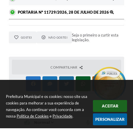
PORTARIA Nº 11729/2026, 28 DE JULHO DE 2026
Seja o primeiro a curtir esta
GOSTEI
NÃO GOSTEI
legislação.
COMPARTILHAR
Prefeitura Municipal e os cookies: nosso site usa
cookies para melhorar a sua experiência de
ACEITAR
navegação. Ao continuar você concorda com a
nossa
Política de Cookies
e
Privacidade
.
PERSONALIZAR