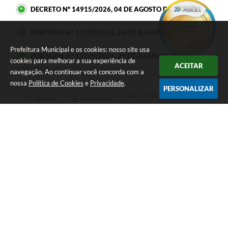
DECRETO Nº 14915/2026, 04 DE AGOSTO DE 2026
PORTARIA Nº 11730/2026, 28 DE JULHO DE 2026
Prefeitura Municipal e os cookies: nosso site usa
PORTARIA Nº 11729/2026, 28 DE JULHO DE 2026
cookies para melhorar a sua experiência de
ACEITAR
navegação. Ao continuar você concorda com a
nossa
Política de Cookies
e
Privacidade
.
PERSONALIZAR
Seja o primeiro a curtir esta
GOSTEI
NÃO GOSTEI
legislação.
COMPARTILHAR