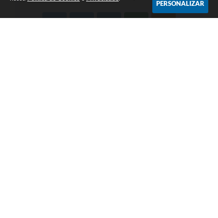
PERSONALIZAR
LOCALIZAÇÃO
CONTATO
Av. Getúlio Vargas, 1990,
(41) 3590-3500
Centro
prefeitura@piraquara.pr.gov
CEP: 83301-010
.br