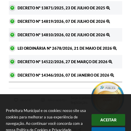
DECRETO Nº 13871/2025, 23 DE JULHO DE 2025
DECRETO Nº 14819/2026, 07 DE JULHO DE 2026
DECRETO Nº 14810/2026, 02 DE JULHO DE 2026
LEI ORDINÁRIA Nº 2678/2026, 21 DE MAIO DE 2026
DECRETO Nº 14522/2026, 27 DE MARÇO DE 2026
DECRETO Nº 14346/2026, 07 DE JANEIRO DE 2026
Seja o primeiro a curtir esta
GOSTEI
NÃO GOSTEI
legislação.
Prefeitura Municipal e os cookies: nosso site usa
cookies para melhorar a sua experiência de
ACEITAR
navegação. Ao continuar você concorda com a
COMPARTILHAR
nossa
Política de Cookies
e
Privacidade
.