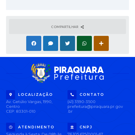
COMPARTILHAR
LOCALIZAÇÃO
CONTATO
Av. Getúlio Vargas, 1990,
(41) 3590-3500
Centro
prefeitura@piraquara.pr.gov
CEP: 83301-010
.br
ATENDIMENTO
CNPJ
Segunda à Sexta: De 08h às
76.105.675/0001-67