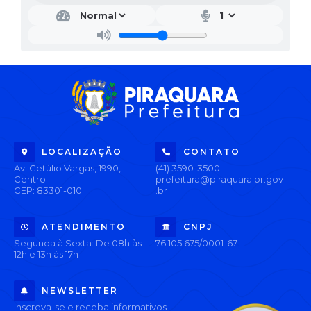
LOCALIZAÇÃO
CONTATO
Av. Getúlio Vargas, 1990,
(41) 3590-3500
Centro
prefeitura@piraquara.pr.gov
CEP: 83301-010
.br
ATENDIMENTO
CNPJ
Segunda à Sexta: De 08h às
76.105.675/0001-67
12h e 13h às 17h
NEWSLETTER
Inscreva-se e receba informativos