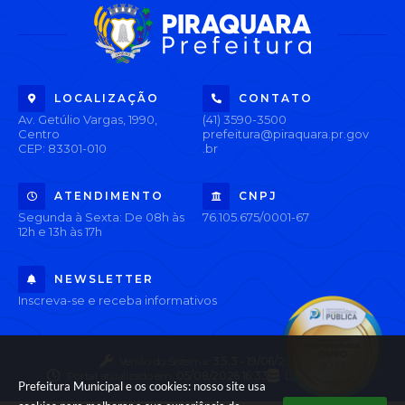
LOCALIZAÇÃO
CONTATO
Av. Getúlio Vargas, 1990,
(41) 3590-3500
Centro
prefeitura@piraquara.pr.gov
CEP: 83301-010
.br
ATENDIMENTO
CNPJ
Segunda à Sexta: De 08h às
76.105.675/0001-67
12h e 13h às 17h
NEWSLETTER
Inscreva-se e receba informativos
Versão do Sistema:
3.5.3 - 19/06/2026
Portal atualizado em:
05/08/2026 16:33
Dados Abertos
Prefeitura Municipal e os cookies: nosso site usa