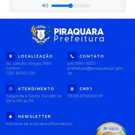
LOCALIZAÇÃO
CONTATO
Av. Getúlio Vargas, 1990,
(41) 3590-3500
Centro
prefeitura@piraquara.pr.gov
CEP: 83301-010
.br
ATENDIMENTO
CNPJ
Segunda à Sexta: De 08h às
76.105.675/0001-67
12h e 13h às 17h
NEWSLETTER
Inscreva-se e receba informativos