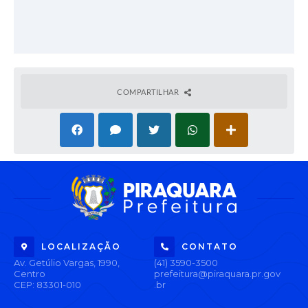
COMPARTILHAR
LOCALIZAÇÃO
CONTATO
Av. Getúlio Vargas, 1990,
(41) 3590-3500
Centro
prefeitura@piraquara.pr.gov
CEP: 83301-010
.br