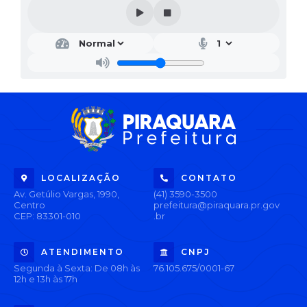
LOCALIZAÇÃO
CONTATO
Av. Getúlio Vargas, 1990,
(41) 3590-3500
Centro
prefeitura@piraquara.pr.gov
CEP: 83301-010
.br
ATENDIMENTO
CNPJ
Segunda à Sexta: De 08h às
76.105.675/0001-67
12h e 13h às 17h