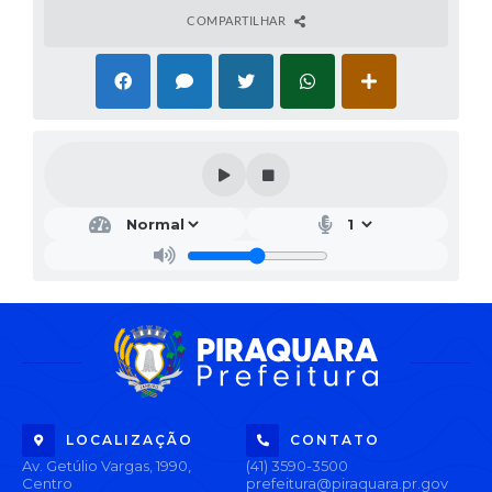
COMPARTILHAR
LOCALIZAÇÃO
CONTATO
Av. Getúlio Vargas, 1990,
(41) 3590-3500
Centro
prefeitura@piraquara.pr.gov