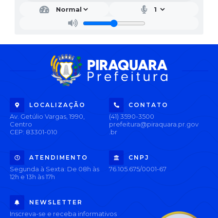
LOCALIZAÇÃO
CONTATO
Av. Getúlio Vargas, 1990,
(41) 3590-3500
Centro
prefeitura@piraquara.pr.gov
CEP: 83301-010
.br
ATENDIMENTO
CNPJ
Segunda à Sexta: De 08h às
76.105.675/0001-67
12h e 13h às 17h
NEWSLETTER
Inscreva-se e receba informativos