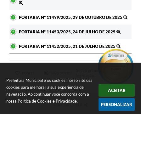
PORTARIA Nº 11499/2025, 29 DE OUTUBRO DE 2025
PORTARIA Nº 11453/2025, 24 DE JULHO DE 2025
PORTARIA Nº 11452/2025, 21 DE JULHO DE 2025
Seja o primeiro a curtir esta
GOSTEI
NÃO GOSTEI
legislação.
Prefeitura Municipal e os cookies: nosso site usa
cookies para melhorar a sua experiência de
ACEITAR
navegação. Ao continuar você concorda com a
nossa
Política de Cookies
e
Privacidade
.
PERSONALIZAR
COMPARTILHAR