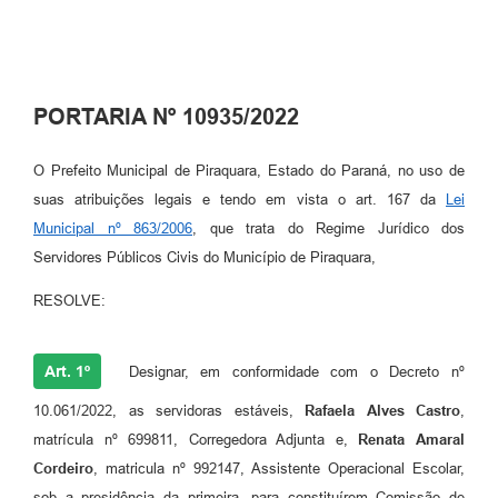
PORTARIA Nº 10935/2022
O Prefeito Municipal de Piraquara, Estado do Paraná, no uso de
suas atribuições legais e tendo em vista o art. 167 da
Lei
Municipal nº 863/2006
, que trata do Regime Jurídico dos
Servidores Públicos Civis do Município de Piraquara,
RESOLVE:
Art. 1º
Designar, em conformidade com o Decreto nº
10.061/2022, as servidoras estáveis,
Rafaela Alves Castro
,
matrícula nº 699811, Corregedora Adjunta e,
Renata Amaral
Cordeiro
, matricula nº 992147, Assistente Operacional Escolar,
sob a presidência da primeira, para constituírem Comissão de