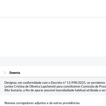
Ementa
Ementa
Designar, em conformidade com o Decreto n.º 13.998/2025, os servidores es
Lenise Cristina de Oliveira Lapchenski para constituírem Comissão de Proce
Rito Sumário, a fim de apurar possível inassiduidade habitual atribuída a ser
Nomeia corregedores adjuntos e dá outras providências.