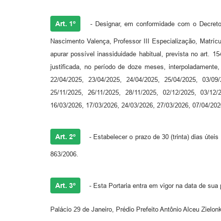
Art. 1º
- Designar, em conformidade com o Decreto n
Nascimento Valença, Professor III Especialização, Matrícu
apurar possível inassiduidade habitual, prevista no art. 
justificada, no período de doze meses, interpoladamente, 
22/04/2025, 23/04/2025, 24/04/2025, 25/04/2025, 03/09/
25/11/2025, 26/11/2025, 28/11/2025, 02/12/2025, 03/12/
16/03/2026, 17/03/2026, 24/03/2026, 27/03/2026, 07/04/20
Art. 2º
- Estabelecer o prazo de 30 (trinta) dias útei
863/2006.
Art. 3º
- Esta Portaria entra em vigor na data de sua 
Palácio 29 de Janeiro, Prédio Prefeito Antônio Alceu Zielo