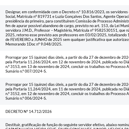
Designar, em conformidade com o Decreto n.º 10.816/2023, os servidores e
Social, Matrícula n° 819731 e Luzia Gonçalves Dos Santos, Agente Operaci
presidência do primeiro, para constituírem Comissão de Processo Administra
fim de apurar possível abandono de cargo, previsto no art. 153, da Lei Muni
servidora J.M.D., Professor – Magistério, Matrícula nº 9582530151, que n
2025, retorno esse previsto aos professores em 03/02/2025, totalizando 1
de FEVEREIRO a JUNHO de 2025 sem qualquer justificativa que autorizass
Memorando 1Doc nº 9.048/2025.
Prorrogar por 15 (quinze) dias úteis, a partir do dia 27 de dezembro de 202
pela Portaria 11.266/2024, em 12 de novembro de 2024, publicada no Diár
n.º 3153, em 13 de novembro de 2024, concluir os trabalhos no Processo Ad
Sumário n.º 007/2024-S.
Prorrogar por 15 (quinze) dias úteis, a partir do dia 27 de dezembro de 202
pela Portaria 11.264/2024, em 11 de novembro de 2024, publicada no Diár
n.º 3152, em 12 de novembro de 2024, concluir os trabalhos do Processo Ad
Sumário n.º 006/2024-S.
DECRETO N° 14.712/2026
Destituir, gratificação de função do seguinte servidor efetivo, abaixo n