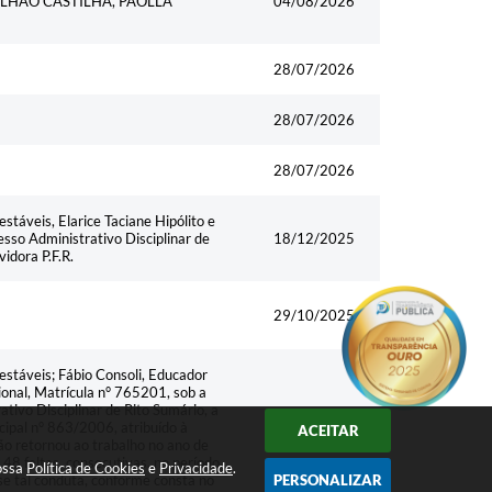
ALHAO CASTILHA, PAOLLA
04/08/2026
28/07/2026
28/07/2026
28/07/2026
táveis, Elarice Taciane Hipólito e
sso Administrativo Disciplinar de
18/12/2025
vidora P.F.R.
29/10/2025
stáveis; Fábio Consoli, Educador
onal, Matrícula n° 765201, sob a
tivo Disciplinar de Rito Sumário, a
cipal n° 863/2006, atribuído à
ACEITAR
24/07/2025
ão retornou ao trabalho no ano de
48 faltas, consecutivas, no período
nossa
Política de Cookies
e
Privacidade
.
e tal conduta, conforme consta no
PERSONALIZAR