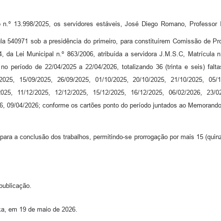
.º 13.998/2025, os servidores estáveis, José Diego Romano, Professor II
la 540971 sob a presidência do primeiro, para constituírem Comissão de Pro
154, da Lei Municipal n.º 863/2006, atribuída a servidora J.M.S.C, Matrícula
no período de 22/04/2025 a 22/04/2026, totalizando 36 (trinta e seis) falt
2025, 15/09/2025, 26/09/2025, 01/10/2025, 20/10/2025, 21/10/2025, 05/1
2025, 11/12/2025, 12/12/2025, 15/12/2025, 16/12/2025, 06/02/2026, 23/0
26, 09/04/2026; conforme os cartões ponto do período juntados ao Memorand
s para a conclusão dos trabalhos, permitindo-se prorrogação por mais 15 (quinz
publicação.
nka, em 19 de maio de 2026.