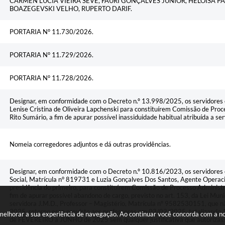
CARMEN LUCIA VIEIRA SEVE, FAURI GONÇALVES JUNIOR, HELOISA P
BOAZEGEVSKI VELHO, RUPERTO DARIF.
PORTARIA N° 11.730/2026.
PORTARIA N° 11.729/2026.
PORTARIA N° 11.728/2026.
Designar, em conformidade com o Decreto n.º 13.998/2025, os servidores es
Lenise Cristina de Oliveira Lapchenski para constituírem Comissão de Proce
Rito Sumário, a fim de apurar possível inassiduidade habitual atribuída a ser
Nomeia corregedores adjuntos e dá outras providências.
Designar, em conformidade com o Decreto n.º 10.816/2023, os servidores e
Social, Matrícula n° 819731 e Luzia Gonçalves Dos Santos, Agente Operaci
presidência do primeiro, para constituírem Comissão de Processo Administra
fim de apurar possível abandono de cargo, previsto no art. 153, da Lei Muni
servidora J.M.D., Professor – Magistério, Matrícula nº 9582530151, que n
2025, retorno esse previsto aos professores em 03/02/2025, totalizando 1
a melhorar a sua experiência de navegação. Ao continuar você concorda com a 
de FEVEREIRO a JUNHO de 2025 sem qualquer justificativa que autorizass