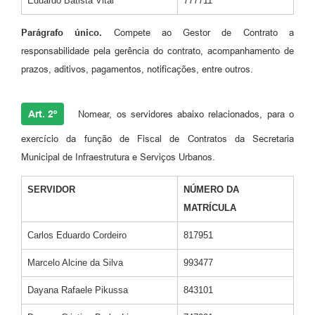
Eduardo Batista Vital
777711
Parágrafo único.
Compete ao Gestor de Contrato a
responsabilidade pela gerência do contrato, acompanhamento de
prazos, aditivos, pagamentos, notificações, entre outros.
Art. 2º
Nomear, os servidores abaixo relacionados, para o
exercício da função de Fiscal de Contratos da Secretaria
Municipal de Infraestrutura e Serviços Urbanos.
SERVIDOR
NÚMERO DA
MATRÍCULA
Carlos Eduardo Cordeiro
817951
Marcelo Alcine da Silva
993477
Dayana Rafaele Pikussa
843101