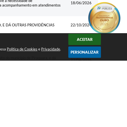
ove a necessidade de
18/06/2026
 para acompanhamento em atendimentos
D, E DÁ OUTRAS PROVIDÊNCIAS
22/10/2024
ACEITAR
19/10/2023
nossa
Política de Cookies
e
Privacidade
.
PERSONALIZAR
ito do município de Piraquara, e dá
22/04/2026
NTIVO À LEITURA, À CULTURA E À
OS EQUIPAMENTOS PÚBLICOS DE
08/09/2025
DISPÕE DE INCENTIVO DE CURSOS
05/03/2024
AS"
COM DEFICIÊNCIA NO MUNICÍPIO
24/01/2023