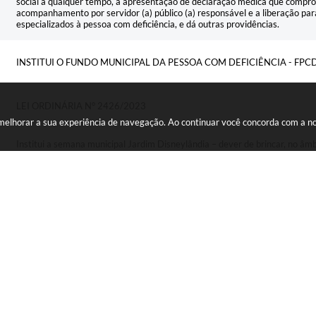
social a qualquer tempo, a apresentação de declaração médica que compr
acompanhamento por servidor (a) público (a) responsável e a liberação
especializados à pessoa com deficiência, e dá outras providências.
INSTITUI O FUNDO MUNICIPAL DA PESSOA COM DEFICIÊNCIA - FPC
LEI ORDINÁRIA N° 2426/2023
a melhorar a sua experiência de navegação. Ao continuar você concorda com a 
Institui a semana municipal Jardim Disneylândia – dever de brincar, no âmb
outras providências.
INSTITUI O PROJETO MUNICIPAL "RIACHO DE HISTÓRIAS" PARA INCE
INCLUSÃO POR MEIO DA IMPLANTAÇÃO DE ESPAÇOS LITERÁRIOS N
PIRAQUARA E DISPÕE SOBRE SUA EXECUÇÃO
4
"INSTITUI O PROGRAMA MUNICIPAL "QUALIFICA PIRAQUARA", QUE 
DE QUALIFICAÇÃO PARA OS MUNÍCIPES, E DÁ OUTRAS PROVIDÊNCI
INSTITUI A SEMANA DE CONSCIENTIZAÇÃO DA LUTA DAS PESSOAS 
DE PIRAQUARA, LEI JESSYCA FIGUEIRO