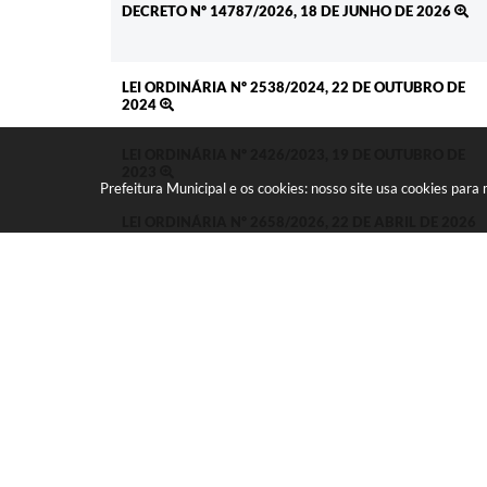
DECRETO Nº 14787/2026, 18 DE JUNHO DE 2026
LEI ORDINÁRIA Nº 2538/2024, 22 DE OUTUBRO DE
2024
LEI ORDINÁRIA Nº 2426/2023, 19 DE OUTUBRO DE
2023
Prefeitura Municipal e os cookies: nosso site usa cookies par
LEI ORDINÁRIA Nº 2658/2026, 22 DE ABRIL DE 2026
LEI ORDINÁRIA Nº 2603/2025, 08 DE SETEMBRO DE
2025
LEI ORDINÁRIA Nº 2475/2024, 05 DE MARÇO DE 202
LEI ORDINÁRIA Nº 2342/2023, 24 DE JANEIRO DE
2023