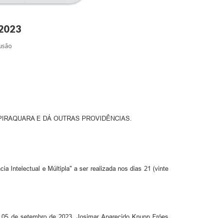
 2023
lusão
 PIRAQUARA E DÁ OUTRAS PROVIDÊNCIAS.
a Intelectual e Múltipla" a ser realizada nos dias 21 (vinte
 em 05 de setembro de 2023. Josimar Aparecido Knupp Fróes