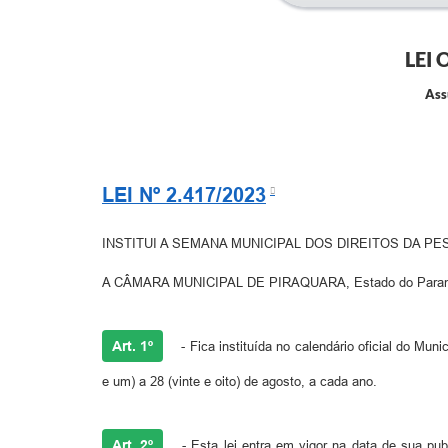
LEI 
Ass
LEI Nº 2.417/2023
INSTITUI A SEMANA MUNICIPAL DOS DIREITOS DA P
A CÂMARA MUNICIPAL DE PIRAQUARA, Estado do Paraná, Ap
Art. 1º
- Fica instituída no calendário oficial do Mun
e um) a 28 (vinte e oito) de agosto, a cada ano.
Art. 2º
- Esta lei entra em vigor na data de sua pub