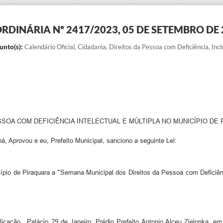
ORDINÁRIA Nº 2417/2023, 05 DE SETEMBRO DE
unto(s):
Calendário Oficial, Cidadania, Direitos da Pessoa com Deficiência, Inc
ESSOA COM DEFICIÊNCIA INTELECTUAL E MÚLTIPLA NO MUNICÍPIO DE
rovou e eu, Prefeito Municipal, sanciono a seguinte Lei:
icípio de Piraquara a "Semana Municipal dos Direitos da Pessoa com Deficiênci
licação.. Palácio 29 de Janeiro, Prédio Prefeito Antonio Alceu Zielonka,