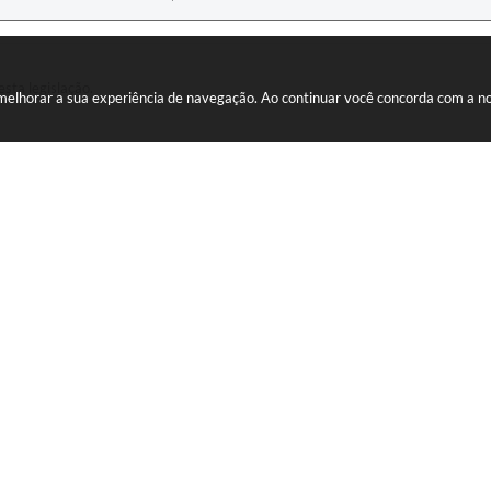
esta legislação.
a melhorar a sua experiência de navegação. Ao continuar você concorda com a 
AS MÍDIAS
eitura:
Tom de voz:
ATENDIMENTO
CNPJ