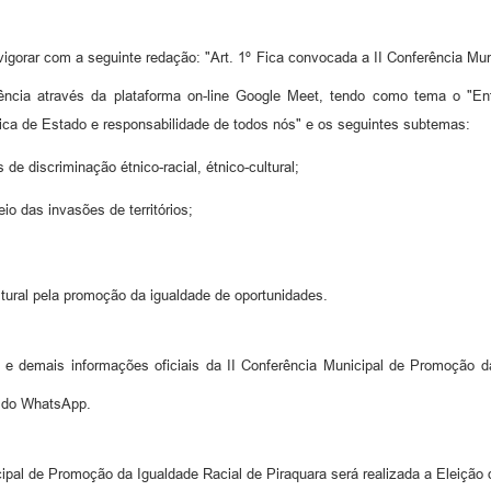
igorar com a seguinte redação: "Art. 1º Fica convocada a II Conferência Mun
erência através da plataforma on-line Google Meet, tendo como tema o "En
olítica de Estado e responsabilidade de todos nós" e os seguintes subtemas:
de discriminação étnico-racial, étnico-cultural;
eio das invasões de territórios;
ltural pela promoção da igualdade de oportunidades.
e demais informações oficiais da II Conferência Municipal de Promoção da 
s do WhatsApp.
cipal de Promoção da Igualdade Racial de Piraquara será realizada a Eleição