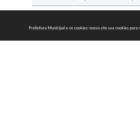
Seja o primeiro a curtir 
GOSTEI
NÃO GOSTEI
Prefeitura Municipal e os cookies: nosso site usa cookies par
COMPARTILHAR
FACEBOOK
MESSENGER
TWITTER
WHATSAPP
OUTR
Velocidade de l
LOCALIZAÇÃO
CONTATO