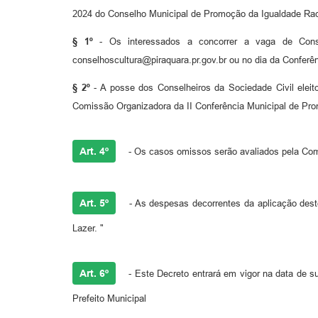
2024 do Conselho Municipal de Promoção da Igualdade Raci
§ 1º
- Os interessados a concorrer a vaga de Conse
conselhoscultura@piraquara.pr.gov.br ou no dia da Conferên
§ 2º
- A posse dos Conselheiros da Sociedade Civil eleit
Comissão Organizadora da II Conferência Municipal de Prom
Art. 4º
- Os casos omissos serão avaliados pela Comi
Art. 5º
- As despesas decorrentes da aplicação deste
Lazer. "
Art. 6º
- Este Decreto entrará em vigor na data de su
Prefeito Municipal