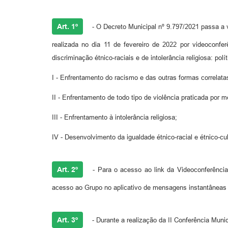
Art. 1º
- O Decreto Municipal nº 9.797/2021 passa a v
realizada no dia 11 de fevereiro de 2022 por videoconf
discriminação étnico-raciais e de intolerância religiosa: p
I - Enfrentamento do racismo e das outras formas correlatas 
II - Enfrentamento de todo tipo de violência praticada por m
III - Enfrentamento à intolerância religiosa;
IV - Desenvolvimento da igualdade étnico-racial e étnico-cu
Art. 2º
- Para o acesso ao link da Videoconferência 
acesso ao Grupo no aplicativo de mensagens instantânea
Art. 3º
- Durante a realização da II Conferência Muni