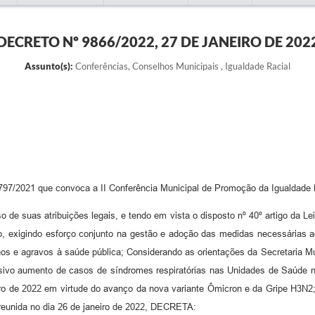
DECRETO Nº 9866/2022, 27 DE JANEIRO DE 202
Assunto(s):
Conferências, Conselhos Municipais , Igualdade Racial
9.797/2021 que convoca a II Conferência Municipal de Promoção da Igualdade 
o de suas atribuições legais, e tendo em vista o disposto nº 40º artigo da Le
, exigindo esforço conjunto na gestão e adoção das medidas necessárias 
os e agravos à saúde pública; Considerando as orientações da Secretaria Mun
sivo aumento de casos de síndromes respiratórias nas Unidades de Saúde no
iro de 2022 em virtude do avanço da nova variante Ômicron e da Gripe H3N
reunida no dia 26 de janeiro de 2022, DECRETA: