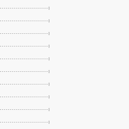
------------------------|

------------------------|

------------------------|

------------------------|

------------------------|

------------------------|

------------------------|

------------------------|

------------------------|

------------------------|
