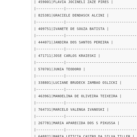
| 459001|FLAVIA JOCINELI ZAZE PIRES |

|-------------|---------------------------------
| 825381|GRACIELE DENDASCK ALCINI |

|-------------|---------------------------------
| 409751|IVANETE DE SOUZA BATISTA |

|-------------|---------------------------------
| 444071|JANDIRA DOS SANTOS PEREIRA |

|-------------|---------------------------------
| 471711|JOSE CARLOS KRAIESKI |

|-------------|---------------------------------
| 570701|JUNIA TEODORO |

|-------------|---------------------------------
| 338801|LUCIANE BRUDECK ZAMBAO OSLICKI |

|-------------|---------------------------------
| 463961|MANOELINA DE OLIVEIRA TEIXEIRA |

|-------------|---------------------------------
| 764731|MARCELO VALENGA IVANOSKI |

|-------------|---------------------------------
| 267781|MARIA APARECIDA DOS S PIKUSSA |

|-------------|---------------------------------
| 648821|MARIA LETICIA CASTRO DA SILVA TILLER |
