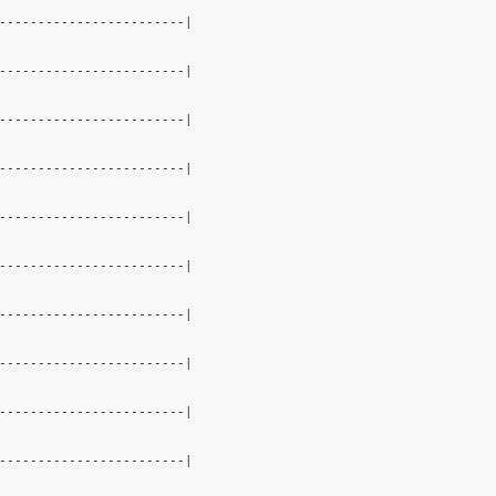
------------------------|

------------------------|

------------------------|

------------------------|

------------------------|

------------------------|

------------------------|

------------------------|

------------------------|

------------------------|
