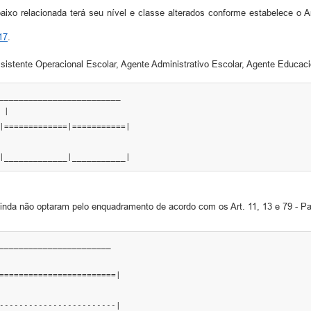
aixo relacionada terá seu nível e classe alterados conforme estabelece o A
17
.
sistente Operacional Escolar, Agente Administrativo Escolar, Agente Educaci
_________________________

|

|=============|===========|

|_____________|___________|
ainda não optaram pelo enquadramento de acordo com os Art. 11, 13 e 79 - Pa
_______________________

========================|

------------------------|
