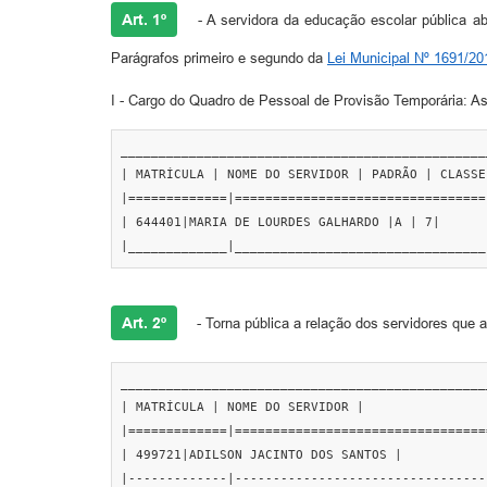
Art. 1º
- A servidora da educação escolar pública ab
Parágrafos primeiro e segundo da
Lei Municipal Nº 1691/20
I - Cargo do Quadro de Pessoal de Provisão Temporária: As
________________________________________________
| MATRÍCULA | NOME DO SERVIDOR | PADRÃO | CLASSE 
|=============|=================================
| 644401|MARIA DE LOURDES GALHARDO |A | 7|

|_____________|_________________________________
Art. 2º
- Torna pública a relação dos servidores que 
________________________________________________
| MATRÍCULA | NOME DO SERVIDOR |

|=============|=================================
| 499721|ADILSON JACINTO DOS SANTOS |

|-------------|---------------------------------