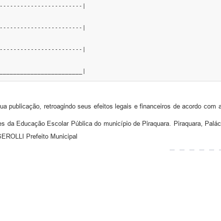
------------------------|

------------------------|

------------------------|

________________________|
a publicação, retroagindo seus efeitos legais e financeiros de acordo com a
 da Educação Escolar Pública do município de Piraquara. Piraquara, Paláci
OLLI Prefeito Municipal