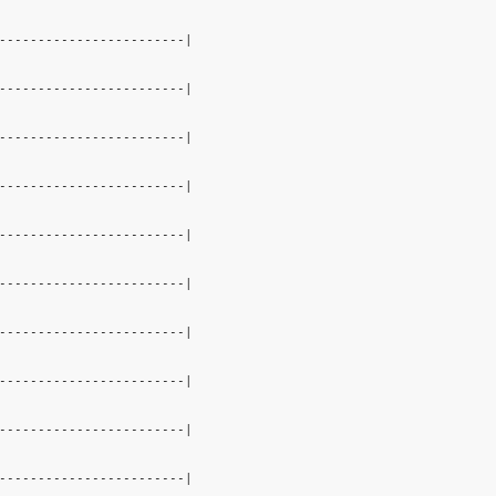
------------------------|

------------------------|

------------------------|

------------------------|

------------------------|

------------------------|

------------------------|

------------------------|

------------------------|

------------------------|
