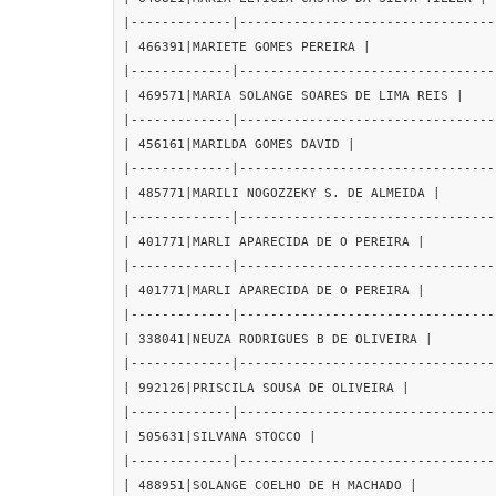
|-------------|---------------------------------
| 466391|MARIETE GOMES PEREIRA |

|-------------|---------------------------------
| 469571|MARIA SOLANGE SOARES DE LIMA REIS |

|-------------|---------------------------------
| 456161|MARILDA GOMES DAVID |

|-------------|---------------------------------
| 485771|MARILI NOGOZZEKY S. DE ALMEIDA |

|-------------|---------------------------------
| 401771|MARLI APARECIDA DE O PEREIRA |

|-------------|---------------------------------
| 401771|MARLI APARECIDA DE O PEREIRA |

|-------------|---------------------------------
| 338041|NEUZA RODRIGUES B DE OLIVEIRA |

|-------------|---------------------------------
| 992126|PRISCILA SOUSA DE OLIVEIRA |

|-------------|---------------------------------
| 505631|SILVANA STOCCO |

|-------------|---------------------------------
| 488951|SOLANGE COELHO DE H MACHADO |
