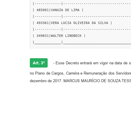
|-------------|---------------------------------
| 485001|VANUZA DE LIMA |

|-------------|---------------------------------
| 493361|VERA LUCIA OLIVEIRA DA SILVA |

|-------------|---------------------------------
| 349831|WALTER LINDBECK |

|_____________|_________________________________
Art. 3º
- Esse Decreto entrará em vigor na data de su
no Plano de Cargos, Carreira e Remuneração dos Servidores
dezembro de 2017. MARCUS MAURÍCIO DE SOUZA TESSER