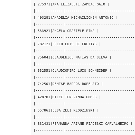
| 275371|ANA ELIZABETE ZAMBAO GAIO |

|-------------|---------------------------------
| 493281|ANADELIA MICHAILICHEN ANTONIO |

|-------------|---------------------------------
| 533921|ANGELA GRAZIELE PINA |

|-------------|---------------------------------
| 782121|CELIO LUIS DE FREITAS |

|-------------|---------------------------------
| 756041|CLAUDENICE MATIAS DA SILVA |

|-------------|---------------------------------
| 552551|CLAUDIOMIRO LUIS SCHNEIDER |

|-------------|---------------------------------
| 742501|DENISE BARROS ROPELATO |

|-------------|---------------------------------
| 428701|DILCE TEREZINHA GOMES |

|-------------|---------------------------------
| 557861|ELSA ZELI KLODZINSKI |

|-------------|---------------------------------
| 831431|FERNANDA ARIANE PIACESKI CARVALHEIRO |

|-------------|---------------------------------