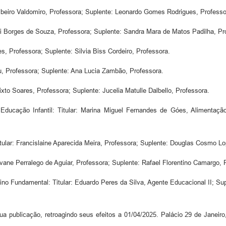
 Ribeiro Valdomiro, Professora; Suplente: Leonardo Gomes Rodrigues, Professo
eli Borges de Souza, Professora; Suplente: Sandra Mara de Matos Padilha, Pr
s, Professora; Suplente: Silvia Biss Cordeiro, Professora.
u, Professora; Suplente: Ana Lucia Zambão, Professora.
to Soares, Professora; Suplente: Jucelia Matulle Dalbello, Professora.
Educação Infantil: Titular: Marina Miguel Fernandes de Góes, Alimentaçã
tular: Francislaine Aparecida Meira, Professora; Suplente: Douglas Cosmo Lo
vane Perralego de Aguiar, Professora; Suplente: Rafael Florentino Camargo, 
no Fundamental: Titular: Eduardo Peres da Silva, Agente Educacional II; Sup
a publicação, retroagindo seus efeitos a 01/04/2025. Palácio 29 de Janeiro,