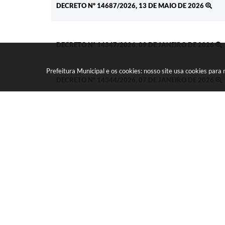
DECRETO Nº 14687/2026, 13 DE MAIO DE 2026
DECRETO Nº 14347/2026, 09 DE JANEIRO DE 2026
Prefeitura Municipal e os cookies: nosso site usa cookies par
DECRETO Nº 14344/2026, 07 DE JANEIRO DE 2026
DECRETO Nº 14341/2026, 07 DE JANEIRO DE 2026
DECRETO Nº 14818/2026, 07 DE JULHO DE 2026
DECRETO Nº 14804/2026, 01 DE JULHO DE 2026
DECRETO Nº 14671/2026, 08 DE MAIO DE 2026
DECRETO Nº 14664/2026, 08 DE MAIO DE 2026