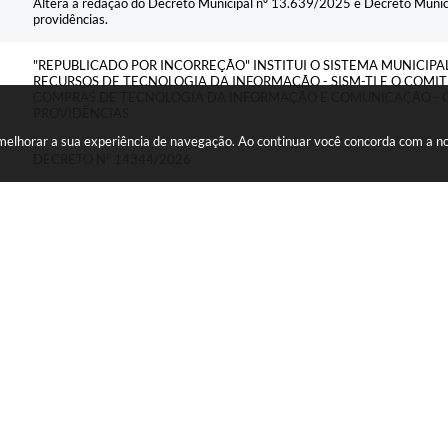
Altera a redação do Decreto Municipal nº 13.639/2025 e Decreto Munic
providências.
"REPUBLICADO POR INCORREÇÃO" INSTITUI O SISTEMA MUNICIP
RECURSOS DE TECNOLOGIA DA INFORMAÇÃO - SISM-TI E O COMI
COMPRAS DE TECNOLOGIA DA INFORMAÇÃO E COMUNICAÇÃO - C
PROVIDÊNCIAS
a melhorar a sua experiência de navegação. Ao continuar você concorda com a 
DECRETO N° 14344/2026
DECRETO N° 14341/2026
Dispõe sobre a elevação de nível por graduação dos professores e servid
Nomear os candidatos abaixo relacionados, aprovados no Concurso Público
338/2022 e com homologação através do Edital nº 630/2022, cumprindo 
Dispõe sobre a elevação de nível por graduação dos professores e servid
Nomear os candidatos abaixo relacionados, aprovados no Concurso Público
338/2022 e com homologação através do Edital nº 630/2022, cumprindo 