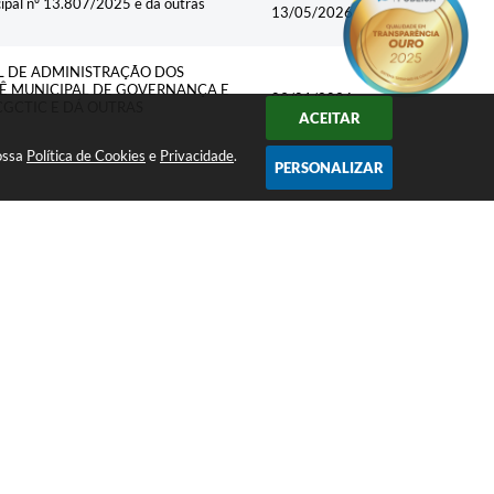
ipal nº 13.807/2025 e dá outras
13/05/2026
AL DE ADMINISTRAÇÃO DOS
TÊ MUNICIPAL DE GOVERNANÇA E
09/01/2026
GCTIC E DÁ OUTRAS
ACEITAR
nossa
Política de Cookies
e
Privacidade
.
PERSONALIZAR
07/01/2026
07/01/2026
ores da educação municipal.
07/07/2026
, realizado através do Edital nº
01/07/2026
as exigências legais.
ores da educação municipal.
08/05/2026
, realizado através do Edital nº
08/05/2026
as exigências legais.