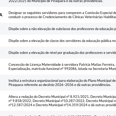
2022/2025 do Município de Piraquara e dá outras providências.
Designar os seguintes servidores para comporem a Comissão Especial d
conduzir o processo de Credenciamento de Clínicas Veterinárias Habilit
Dispõe sobre a não elevação de subclasse dos professores da educação pú
Dispõe sobre a elevação de classe dos servidores da educação pública mu
Dispõe sobre a elevação de nível por graduação dos professores e servid
Concessão de Licença Maternidade à servidora Patricia Matias Ferreira, 
Especialização, matrícula funcional nº 992086, lotada na Secretaria Mun
Institui a estrutura organizacional para elaboração do Plano Municipal 
Piraquara referente ao decênio 2026–2036 e dá outras providências.
Altera a redação do Decreto Municipal nº 8.921/2021, Decreto Municip
nº 9.858/2022, Decreto Municipal nº10.287/2022, Decreto Municipal 
nº12.587/2024 e Decreto Municipal nº14.359/2024 e dá outras providê