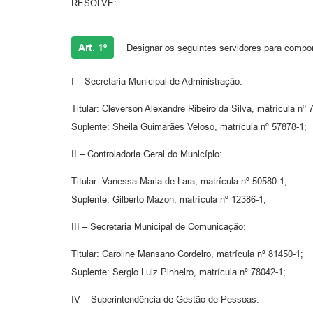
RESOLVE:
Art. 1º
Designar os seguintes servidores para compor
I – Secretaria Municipal de Administração:
Titular: Cleverson Alexandre Ribeiro da Silva, matrícula nº 
Suplente: Sheila Guimarães Veloso, matrícula nº 57878-1;
II – Controladoria Geral do Município:
Titular: Vanessa Maria de Lara, matrícula nº 50580-1;
Suplente: Gilberto Mazon, matrícula nº 12386-1;
III – Secretaria Municipal de Comunicação:
Titular: Caroline Mansano Cordeiro, matrícula nº 81450-1;
Suplente: Sergio Luiz Pinheiro, matrícula nº 78042-1;
IV – Superintendência de Gestão de Pessoas: