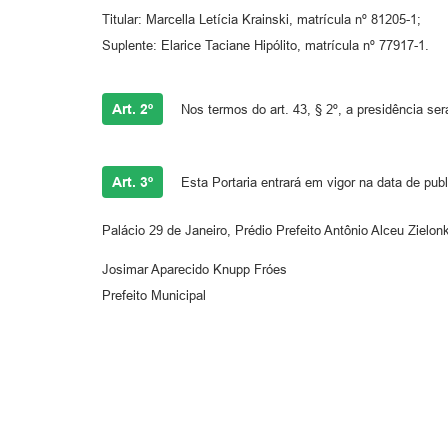
Titular: Marcella Letícia Krainski, matrícula nº 81205-1;
Suplente: Elarice Taciane Hipólito, matrícula nº 77917-1.
Art. 2º
Nos termos do art. 43, § 2º, a presidência se
Art. 3º
Esta Portaria entrará em vigor na data de publ
Palácio 29 de Janeiro, Prédio Prefeito Antônio Alceu Zielo
Josimar Aparecido Knupp Fróes
Prefeito Municipal