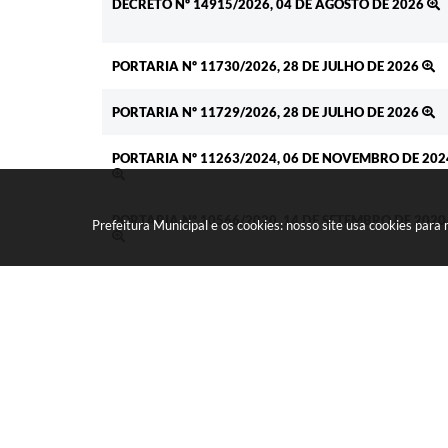
DECRETO Nº 14915/2026, 04 DE AGOSTO DE 2026
PORTARIA Nº 11730/2026, 28 DE JULHO DE 2026
PORTARIA Nº 11729/2026, 28 DE JULHO DE 2026
PORTARIA Nº 11263/2024, 06 DE NOVEMBRO DE 202
PORTARIA Nº 10566/2020, 14 DE SETEMBRO DE 2020
Prefeitura Municipal e os cookies: nosso site usa cookies par
DECRETO Nº 7359/2019, 14 DE MARÇO DE 2019
DECRETO Nº 7822/2019, 01 DE JANEIRO DE 2019
DECRETO Nº 6706/2018, 17 DE MAIO DE 2018