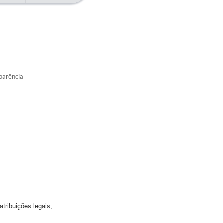
2
parência
ribuições legais,