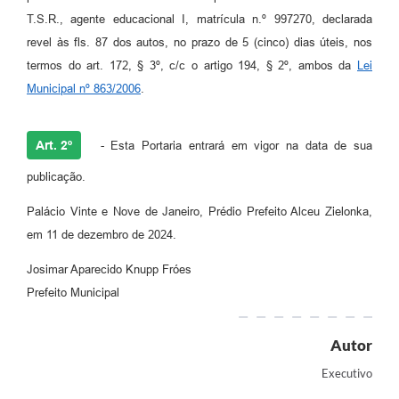
T.S.R., agente educacional I, matrícula n.º 997270, declarada
revel às fls. 87 dos autos, no prazo de 5 (cinco) dias úteis, nos
termos do art. 172, § 3º, c/c o artigo 194, § 2º, ambos da
Lei
Municipal nº 863/2006
.
Art. 2º
- Esta Portaria entrará em vigor na data de sua
publicação.
Palácio Vinte e Nove de Janeiro, Prédio Prefeito Alceu Zielonka,
em 11 de dezembro de 2024.
Josimar Aparecido Knupp Fróes
Prefeito Municipal
Autor
Executivo