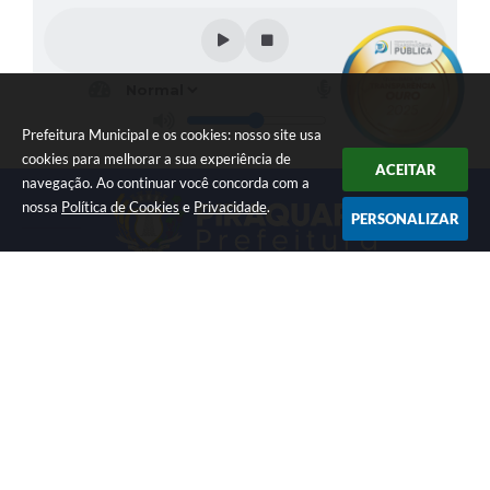
Prefeitura Municipal e os cookies: nosso site usa
cookies para melhorar a sua experiência de
ACEITAR
navegação. Ao continuar você concorda com a
nossa
Política de Cookies
e
Privacidade
.
PERSONALIZAR
LOCALIZAÇÃO
CONTATO
Av. Getúlio Vargas, 1990,
(41) 3590-3500
Centro
prefeitura@piraquara.pr.gov
CEP: 83301-010
.br
ATENDIMENTO
CNPJ
Segunda à Sexta: De 08h às
76.105.675/0001-67
12h e 13h às 17h