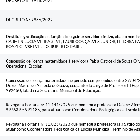
DECRETO N° 9938/2022
DECRETO N° 9936/2022
Destituir, gratificação de função do seguinte servidor efetivo, abaixo n
CARMEN LUCIA VIEIRA SEVE, FAURI GONÇALVES JUNIOR, HELOISA P
BOAZEGEVSKI VELHO, RUPERTO DARIF.
Concessão de licença maternidade à servidora Pabia Ostroski de Souza Oliv
Operacional Escolar.
Concessão de licença maternidade no período compreendido entre 27/04/
Deyse Maciel de Almeida de Souza, ocupante do cargo de Professor III Espec
992450, lotada na Secretaria Municipal de Educação.
Revogar a Portaria nº 11.444/2025 que nomeou a professora Daiane Afon
997639 e 992185, para atuar como Coordenadora Pedagógica da Escola Ru
Revogar a Portaria nº 11.023/2023 que nomeou a professora Isis Satiro d
atuar como Coordenadora Pedagógica da Escola Municipal Hermínio de Az