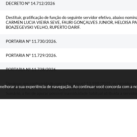
DECRETO N° 14.712/2026
Destituir, gratificação de função do seguinte servidor efetivo, abaixo n
CARMEN LUCIA VIEIRA SEVE, FAURI GONÇALVES JUNIOR, HELOISA P
BOAZEGEVSKI VELHO, RUPERTO DARIF.
PORTARIA N° 11.730/2026.
PORTARIA N° 11.729/2026.
PORTARIA N° 11.728/2026.
Designar, em conformidade com o Decreto n.º 13.998/2025, os servidores
a melhorar a sua experiência de navegação. Ao continuar você concorda com a 
Caroline do Nascimento Valença para constituírem Comissão de Processo Ad
Sumário, a fim de apurar possível inassiduidade habitual atribuída a servido
Designar, em conformidade com o Decreto n.º 13.998/2025, os servidores es
Lenise Cristina de Oliveira Lapchenski para constituírem Comissão de Proce
Rito Sumário, a fim de apurar possível inassiduidade habitual atribuída a ser
Nomeia corregedores adjuntos e dá outras providências.