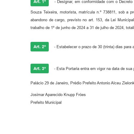
Art. 1º
- Designar, em conformidade com o Decreto n.º
Souza Teixeira, motorista, matrícula n.º 738811, sob a p
abandono de cargo, previsto no art. 153, da Lei Municipal
trabalho de 1º de junho de 2024 a 31 de julho de 2024, tot
Art. 2º
- Estabelecer o prazo de 30 (trinta) dias para
Art. 3º
- Esta Portaria entra em vigor na data de sua 
Palácio 29 de Janeiro, Prédio Prefeito Antonio Alceu Ziel
Josimar Aparecido Knupp Fróes
Prefeito Municipal