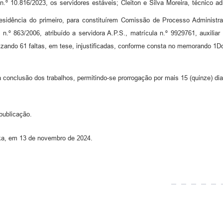
 10.816/2023, os servidores estáveis; Cleiton e Silva Moreira, técnico adm
residência do primeiro, para constituírem Comissão de Processo Administrat
 n.º 863/2006, atribuído a servidora A.P.S., matrícula n.º 9929761, auxil
alizando 61 faltas, em tese, injustificadas, conforme consta no memorando 1D
 a conclusão dos trabalhos, permitindo-se prorrogação por mais 15 (quinze) di
publicação.
onka, em 13 de novembro de 2024.