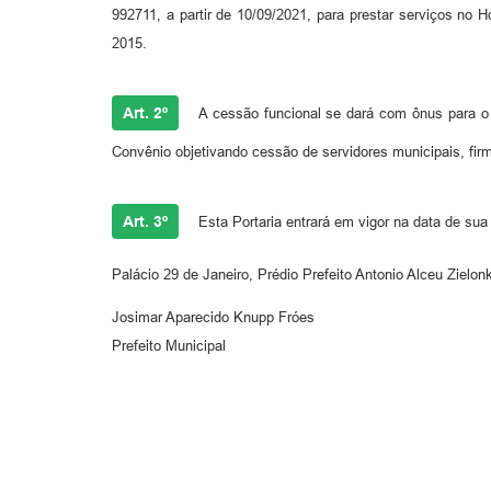
992711, a partir de 10/09/2021, para prestar serviços no H
2015.
Art. 2º
A cessão funcional se dará com ônus para o 
Convênio objetivando cessão de servidores municipais, fi
Art. 3º
Esta Portaria entrará em vigor na data de sua
Palácio 29 de Janeiro, Prédio Prefeito Antonio Alceu Zielo
Josimar Aparecido Knupp Fróes
Prefeito Municipal