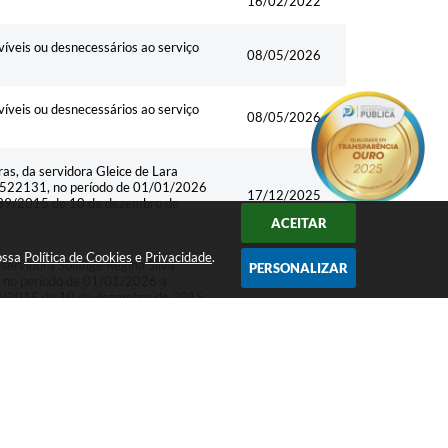
16/02/2022
víveis ou desnecessários ao serviço
08/05/2026
víveis ou desnecessários ao serviço
08/05/2026
s, da servidora Gleice de Lara
 nº 522131, no período de 01/01/2026
17/12/2025
 1539/2015 de 10 de dezembro de
ACEITAR
nossa
Política de Cookies
e
Privacidade
.
ervidora Solange Regina Silva
PERSONALIZAR
1, no período de 01/01/2026 a
26/11/2025
1539/2015 de 10 de dezembro de 2015.
olitana de Piraquara, da servidora
 matrícula funcional nº 772911, no
13/11/2025
20/05/2029