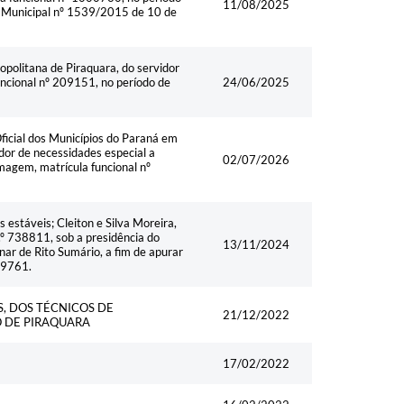
11/08/2025
ei Municipal nº 1539/2015 de 10 de
olitana de Piraquara, do servidor
uncional nº 209151, no período de
24/06/2025
ficial dos Municípios do Paraná em
or de necessidades especial a
02/07/2026
magem, matrícula funcional nº
estáveis; Cleiton e Silva Moreira,
.º 738811, sob a presidência do
13/11/2024
nar de Rito Sumário, a fim de apurar
929761.
, DOS TÉCNICOS DE
21/12/2022
 DE PIRAQUARA
17/02/2022