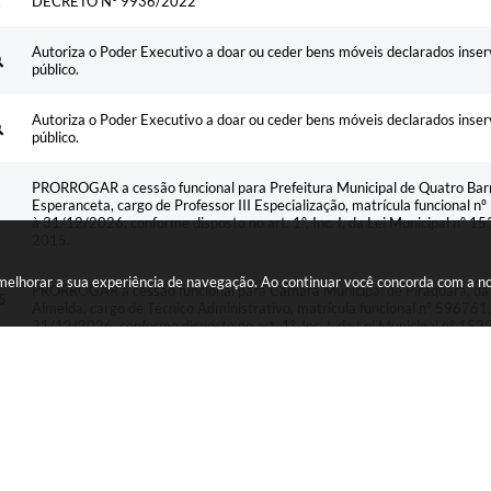
DECRETO N° 9936/2022
Autoriza o Poder Executivo a doar ou ceder bens móveis declarados inser
público.
Autoriza o Poder Executivo a doar ou ceder bens móveis declarados inser
público.
PRORROGAR a cessão funcional para Prefeitura Municipal de Quatro Barra
5
Esperanceta, cargo de Professor III Especialização, matrícula funcional
à 31/12/2026, conforme disposto no art. 1º, Inc. I, da Lei Municipal nº
2015.
a melhorar a sua experiência de navegação. Ao continuar você concorda com a 
PRORROGAR a cessão funcional para Câmara Municipal de Piraquara, da s
5
Almeida, cargo de Técnico Administrativo, matrícula funcional nº 59676
31/12/2026, conforme disposto no art. 1º, Inc. I, da Lei Municipal nº 
PRORROGAR a cessão funcional para o Fórum Eleitoral da Comarca Metrop
5
ALINE CRISTINA DE OLIVEIRA SLOMPO, cargo de Técnico Administrativo,
período de 19/11/2025 a 18/11/2026.
DECRETO N° 14.712/2026