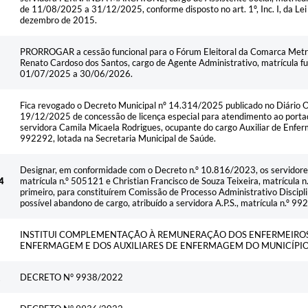
de 11/08/2025 a 31/12/2025, conforme disposto no art. 1º, Inc. I, da L
dezembro de 2015.
PRORROGAR a cessão funcional para o Fórum Eleitoral da Comarca Metrop
Renato Cardoso dos Santos, cargo de Agente Administrativo, matrícula f
01/07/2025 a 30/06/2026.
Fica revogado o Decreto Municipal nº 14.314/2025 publicado no Diário O
19/12/2025 de concessão de licença especial para atendimento ao portad
servidora Camila Micaela Rodrigues, ocupante do cargo Auxiliar de Enfer
992292, lotada na Secretaria Municipal de Saúde.
Designar, em conformidade com o Decreto n.º 10.816/2023, os servidores 
4
matrícula n.º 505121 e Christian Francisco de Souza Teixeira, matrícula n
primeiro, para constituírem Comissão de Processo Administrativo Discipli
possível abandono de cargo, atribuído a servidora A.P.S., matrícula n.º 9
INSTITUI COMPLEMENTAÇÃO À REMUNERAÇÃO DOS ENFERMEIROS
ENFERMAGEM E DOS AUXILIARES DE ENFERMAGEM DO MUNICÍPIO
DECRETO N° 9938/2022