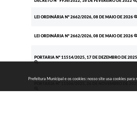
DECRETO Nº 9936/2022, 16 DE FEVEREIRO DE 2022
LEI ORDINÁRIA Nº 2662/2026, 08 DE MAIO DE 2026
LEI ORDINÁRIA Nº 2662/2026, 08 DE MAIO DE 2026
PORTARIA Nº 11514/2025, 17 DE DEZEMBRO DE 202
Prefeitura Municipal e os cookies: nosso site usa cookies par
PORTARIA Nº 11506/2025, 26 DE NOVEMBRO DE 202
PORTARIA Nº 11504/2025, 13 DE NOVEMBRO DE 202
DECRETO Nº 14712/2026, 20 DE MAIO DE 2029