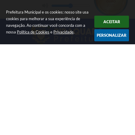
Prefeitura Municipal e os cookies: nosso site usa
cookies para melhorar a sua experiência de
ACEITAR
navegação. Ao continuar você concorda com a
nossa
Política de Cookies
e
Privacidade
.
PERSONALIZAR
LOCALIZAÇÃO
CONTATO
Av. Getúlio Vargas, 1990,
(41) 3590-3500
Centro
prefeitura@piraquara.pr.gov
CEP: 83301-010
.br
ATENDIMENTO
CNPJ
Segunda à Sexta: De 08h às
76.105.675/0001-67
12h e 13h às 17h
NEWSLETTER
Inscreva-se e receba informativos