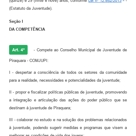
(quinze) e 29 (vinte e nove) anos, conforme
Lei nº 12.852/2013
-
(Estatuto da Juventude).
Seção I
DA COMPETÊNCIA
Art. 4º
- Compete ao Conselho Municipal de Juventude de
Piraquara - COMJUPI:
I - despertar a consciência de todos os setores da comunidade
para a realidade, necessidades e potencialidades da juventude;
II - propor e fiscalizar políticas públicas de juventude, promovendo
a integração e articulação das ações do poder público que se
destinam à juventude de Piraquara;
III - colaborar no estudo e na solução dos problemas relacionados
à juventude, podendo sugerir medidas e programas que visem a
melhorar as condições de vida dos jovens;