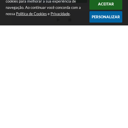
cookies para melhorar a sua experiência de
ACEITAR
navegação. Ao continuar você concorda com a
nossa
Política de Cookies
e
Privacidade
.
PERSONALIZAR
LOCALIZAÇÃO
CONTATO
Av. Getúlio Vargas, 1990,
(41) 3590-3500
Centro
prefeitura@piraquara.pr.gov
CEP: 83301-010
.br
ATENDIMENTO
CNPJ
Segunda à Sexta: De 08h às
76.105.675/0001-67