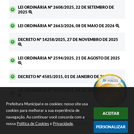
LEI ORDINÁRIA Nº 2608/2025, 22 DE SETEMBRO DE
2025
LEI ORDINÁRIA Nº 2663/2026, 08 DE MAIO DE 2026
DECRETO Nº 14258/2025, 27 DE NOVEMBRO DE 2025
LEI ORDINÁRIA Nº 2594/2025, 21 DE AGOSTO DE 2025
DECRETO Nº 4585/2015, 01 DE JANEIRO DE 2015
LEI ORDINÁRIA Nº 1099/2011, 04 DE JANEIRO DE 2011
Prefeitura Municipal e os cookies: nosso site usa
cookies para melhorar a sua experiência de
ACEITAR
navegação. Ao continuar você concorda com a
Seja o primeiro a curtir esta
GOSTEI
NÃO GOSTEI
legislação.
nossa
Política de Cookies
e
Privacidade
.
PERSONALIZAR