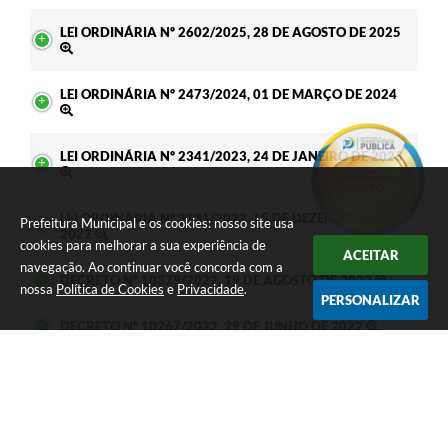
LEI ORDINÁRIA Nº 2602/2025, 28 DE AGOSTO DE 2025
LEI ORDINÁRIA Nº 2473/2024, 01 DE MARÇO DE 2024
LEI ORDINÁRIA Nº 2341/2023, 24 DE JANEIRO DE 2023
LEI ORDINÁRIA Nº 2331/2022, 15 DE DEZEMBRO DE
Prefeitura Municipal e os cookies: nosso site usa
2022
cookies para melhorar a sua experiência de
ACEITAR
navegação. Ao continuar você concorda com a
DECRETO Nº 10379/2022, 19 DE AGOSTO DE 2022
nossa
Política de Cookies
e
Privacidade
.
PERSONALIZAR
DECRETO Nº 10267/2022, 29 DE JUNHO DE 2022
DECRETO Nº 14351/2026, 08 DE JANEIRO DE 2026
DECRETO Nº 14350/2026, 08 DE JANEIRO DE 2026