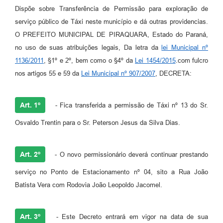
Dispõe sobre Transferência de Permissão para exploração de
serviço público de Táxi neste município e dá outras providencias.
O PREFEITO MUNICIPAL DE PIRAQUARA, Estado do Paraná,
no uso de suas atribuições legais, Da letra da
lei Municipal nº
1136/2011
, §1º e 2º, bem como o §4º da
Lei 1454/2015
.com fulcro
nos artigos 55 e 59 da
Lei Municipal nº 907/2007
, DECRETA:
Art. 1º
- Fica transferida a permissão de Táxi nº 13 do Sr.
Osvaldo Trentin para o Sr. Peterson Jesus da Silva Dias.
Art. 2º
- O novo permissionário deverá continuar prestando
serviço no Ponto de Estacionamento nº 04, sito a Rua João
Batista Vera com Rodovia João Leopoldo Jacomel.
Art. 3º
- Este Decreto entrará em vigor na data de sua