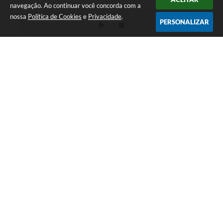
navegação. Ao continuar você concorda com a
nossa
Política de Cookies
e
Privacidade
.
PERSONALIZAR
LOCALIZAÇÃO
CONTATO
Av. Getúlio Vargas, 1990,
(41) 3590-3500
Centro
prefeitura@piraquara.pr.gov
CEP: 83301-010
.br
ATENDIMENTO
CNPJ
Segunda à Sexta: De 08h às
76.105.675/0001-67
12h e 13h às 17h