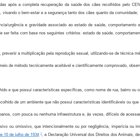
s tomadas após a completa recuperação da saúde dos cães recolhidos
ndo o bem-estar e a segurança tanto dos cães quanto da comunidade;
gência/urgência e gravidade associado ao estado de saúde, comportamento 
de ser feita com base nos seguintes critérios: estado de saúde, comportament
stéril, prevenir a multiplicação pela reprodução sexual, utilizando-se de técnica
meio de método tecnicamente aceitável e cientificamente comprovado, observ
hido e que possui características específicas, como nome de rua, bairro ou ou
colhido de um ambiente que não possui características identificáveis ou que
banos, com pouca ou nenhuma infraestrutura e, às vezes, difíceis de acessar
issivo ou omissivo, que intencionalmente ou por negligência, imperícia ou
de 10 de julho de 1934
, a Declaração Universal dos Direitos dos Animais, de