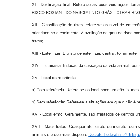
XI - Destinação final: Refere-se às possíveis açõe
RISCO ROSIANE DO NASCIMENTO GRÁS - CTRAR-RNG, visa
XII - Classificação de risco: refere-se ao nível de emer
prioridade no atendimento. A avaliação do grau de risco po
tratos;
XIII - Esterilizar: É o ato de esterilizar, castrar, tornar e
XIV - Eutanásia: Indução da cessação da vida animal, por 
XV - Local de referência:
a) Com referência: Refere-se ao local onde um cão foi recol
b) Sem referência: Refere-se a situações em que o cão é re
XVI - Local ermo: Geralmente, são afastados de centros ur
XVII - Maus-tratos: Qualquer ato, direto ou indireto, com
animais e o que mais dispõe o
Decreto Federal nº 24.645, 