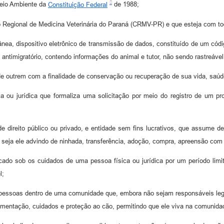
 Meio Ambiente da
Constituição Federal
de 1988;
lho Regional de Medicina Veterinária do Paraná (CRMV-PR) e que esteja com t
ânea, dispositivo eletrônico de transmissão de dados, constituído de um códi
e antimigratório, contendo informações do animal e tutor, não sendo rastreável
de outrem com a finalidade de conservação ou recuperação de sua vida, saúd
ca ou jurídica que formaliza uma solicitação por meio do registro de um p
 de direito público ou privado, e entidade sem fins lucrativos, que assume d
, seja ele advindo de ninhada, transferência, adoção, compra, apreensão com d
cado sob os cuidados de uma pessoa física ou jurídica por um período limit
l;
e pessoas dentro de uma comunidade que, embora não sejam responsáveis le
imentação, cuidados e proteção ao cão, permitindo que ele viva na comunida