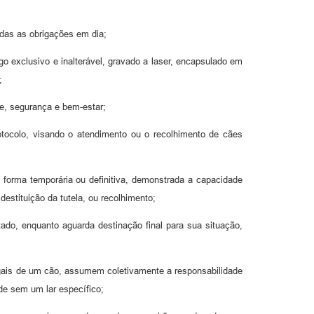
odas as obrigações em dia;
go exclusivo e inalterável, gravado a laser, encapsulado em
;
e, segurança e bem-estar;
rotocolo, visando o atendimento ou o recolhimento de cães
e forma temporária ou definitiva, demonstrada a capacidade
estituição da tutela, ou recolhimento;
ado, enquanto aguarda destinação final para sua situação,
gais de um cão, assumem coletivamente a responsabilidade
de sem um lar específico;