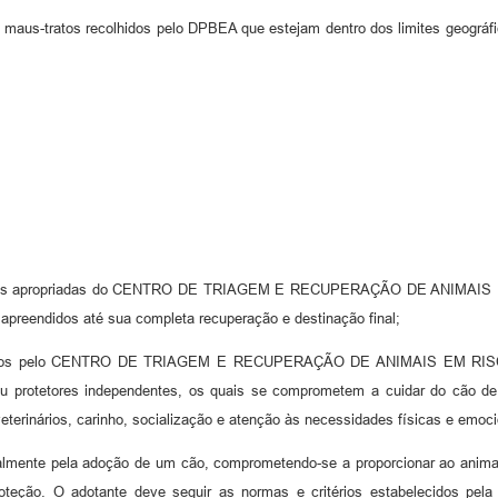
 maus-tratos recolhidos pelo DPBEA que estejam dentro dos limites geográ
ndências apropriadas do CENTRO DE TRIAGEM E RECUPERAÇÃO DE ANIM
preendidos até sua completa recuperação e destinação final;
 recolhidos pelo CENTRO DE TRIAGEM E RECUPERAÇÃO DE ANIMAIS E
 ou protetores independentes, os quais se comprometem a cuidar do cão de
veterinários, carinho, socialização e atenção às necessidades físicas e emoc
legalmente pela adoção de um cão, comprometendo-se a proporcionar ao anim
roteção. O adotante deve seguir as normas e critérios estabelecidos pe