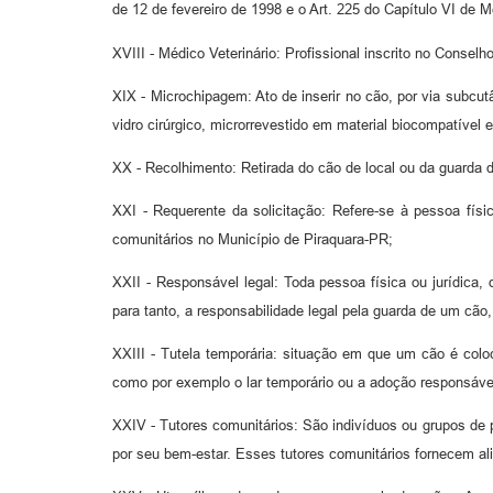
de 12 de fevereiro de 1998 e o Art. 225 do Capítulo VI de
XVIII - Médico Veterinário: Profissional inscrito no Conse
XIX - Microchipagem: Ato de inserir no cão, por via subcut
vidro cirúrgico, microrrevestido em material biocompatível 
XX - Recolhimento: Retirada do cão de local ou da guarda 
XXI - Requerente da solicitação: Refere-se à pessoa físi
comunitários no Município de Piraquara-PR;
XXII - Responsável legal: Toda pessoa física ou jurídica,
para tanto, a responsabilidade legal pela guarda de um cão
XXIII - Tutela temporária: situação em que um cão é colo
como por exemplo o lar temporário ou a adoção responsáve
XXIV - Tutores comunitários: São indivíduos ou grupos d
por seu bem-estar. Esses tutores comunitários fornecem al