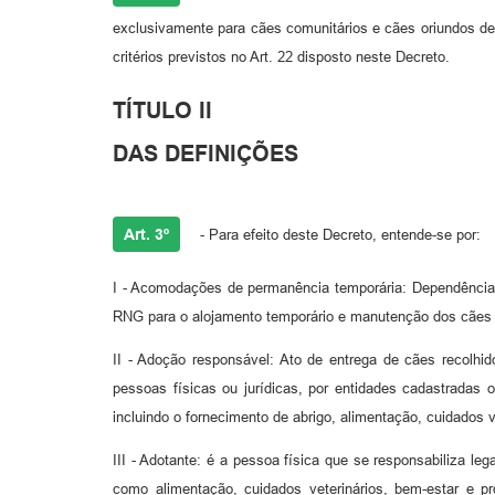
exclusivamente para cães comunitários e cães oriundos de
critérios previstos no Art. 22 disposto neste Decreto.
TÍTULO II
DAS DEFINIÇÕES
Art. 3º
- Para efeito deste Decreto, entende-se por:
I - Acomodações de permanência temporária: Depe
RNG para o alojamento temporário e manutenção dos cães a
II - Adoção responsável: Ato de entrega de cães
pessoas físicas ou jurídicas, por entidades cadastradas
incluindo o fornecimento de abrigo, alimentação, cuidados 
III - Adotante: é a pessoa física que se responsabiliza 
como alimentação, cuidados veterinários, bem-estar e p