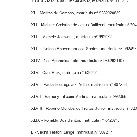
XXXIX - Marilia da Luz Sauerbier, matrícula nº 997293;
XL - Marilza de Campos, matrícula nº 9582920889
XLI - Michele Christine de Jesus Dallicani, matrícula nº 70
XLII - Michele Jacowski, matrícula nº 992032
XLIII - Naiana Boaventura dos Santos, matrícula nº 992495
XLIV - Nair Aparecida Tote, matrícula nº 9582921107;
XLV - Osni Ptak, matrícula nº 530231;
XLVI - Paola Boazegevski Velho, matrícula nº 997228;
XLVII - Ramony Filippini Martins, matrícula nº 992055;
XLVIII - Roberto Mendes de Freitas Junior, matrícula nº 82
XLIX - Ronaldo Dos Santos, matrícula nº 842971;
L - Sacha Testoni Lange, matrícula nº 997277;