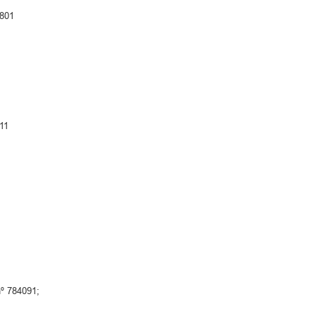
1801
;
11
nº 784091;