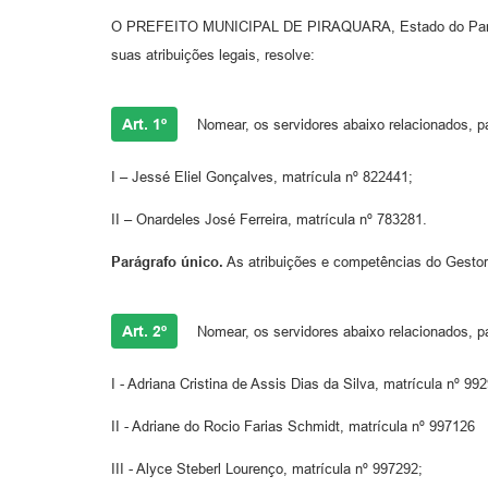
O PREFEITO MUNICIPAL DE PIRAQUARA, Estado do Paraná,
suas atribuições legais, resolve:
Art. 1º
Nomear, os servidores abaixo relacionados, p
I – Jessé Eliel Gonçalves, matrícula nº 822441;
II – Onardeles José Ferreira, matrícula nº 783281.
Parágrafo único.
As atribuições e competências do Gestor 
Art. 2º
Nomear, os servidores abaixo relacionados, p
I - Adriana Cristina de Assis Dias da Silva, matrícula nº 99
II - Adriane do Rocio Farias Schmidt, matrícula nº 997126
III - Alyce Steberl Lourenço, matrícula nº 997292;