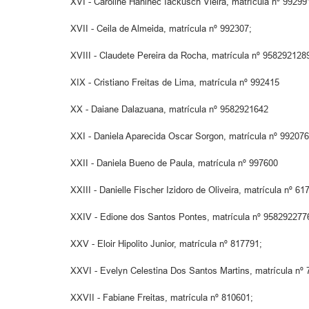
XVI - Caroline Haninec Iackusch Vieira, matrícula nº 99299
XVII - Ceila de Almeida, matrícula nº 992307;
XVIII - Claudete Pereira da Rocha, matrícula nº 958292128
XIX - Cristiano Freitas de Lima, matrícula nº 992415
XX - Daiane Dalazuana, matrícula nº 9582921642
XXI - Daniela Aparecida Oscar Sorgon, matrícula nº 992076
XXII - Daniela Bueno de Paula, matrícula nº 997600
XXIII - Danielle Fischer Izidoro de Oliveira, matrícula nº 61
XXIV - Edione dos Santos Pontes, matrícula nº 958292277
XXV - Eloir Hipolito Junior, matrícula nº 817791;
XXVI - Evelyn Celestina Dos Santos Martins, matrícula nº 
XXVII - Fabiane Freitas, matrícula nº 810601;