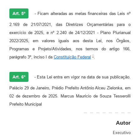
Art. 5º
- Ficam alteradas as metas financeiras das Leis nº
2.169 de 21/07/2021, das Diretrizes Orçamentárias para o
exercício de 2025, e nº 2.240 de 24/12/2021 - Plano Plurianual
2022/2025, em valores iguais aos desta Lei, nos Órgãos,
Programas e Projeto/Atividades, nos termos do artigo 166,
parágrafo 3º, inciso I da
Constituição Federal
.
Art. 6º
- Esta Lei entra em vigor na data de sua publicação.
Palácio 29 de Janeiro, Prédio Prefeito Antônio Alceu Zielonka, em
02 de dezembro de 2025. Marcus Mauricio de Souza Tesserolli
Prefeito Municipal
Autor
Executivo